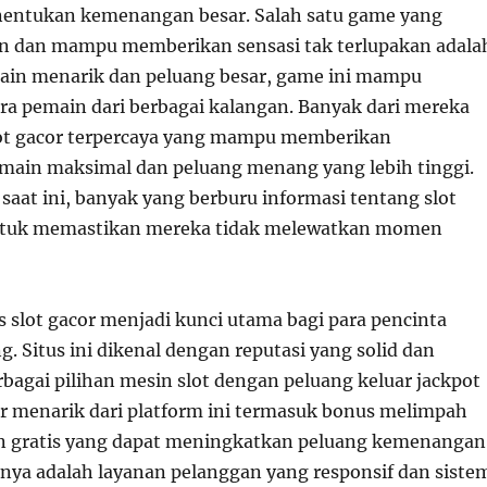
entukan kemenangan besar. Salah satu game yang
n dan mampu memberikan sensasi tak terlupakan adala
sain menarik dan peluang besar, game ini mampu
ra pemain dari berbagai kalangan. Banyak dari mereka
lot gacor terpercaya yang mampu memberikan
ain maksimal dan peluang menang yang lebih tinggi.
 saat ini, banyak yang berburu informasi tentang slot
 untuk memastikan mereka tidak melewatkan momen
s slot gacor menjadi kunci utama bagi para pencinta
. Situs ini dikenal dengan reputasi yang solid dan
agai pilihan mesin slot dengan peluang keluar jackpot
tur menarik dari platform ini termasuk bonus melimpah
an gratis yang dapat meningkatkan peluang kemenangan
nya adalah layanan pelanggan yang responsif dan siste