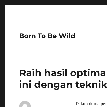
Born To Be Wild
Raih hasil optimal
ini dengan teknik
Dalam dunia per