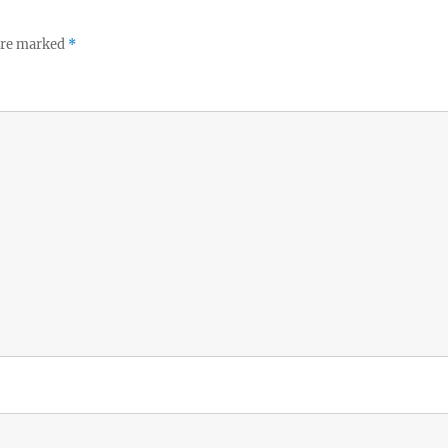
 are marked
*