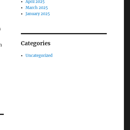
April 2025
March 2025
January 2025
n
Categories
n
Uncategorized