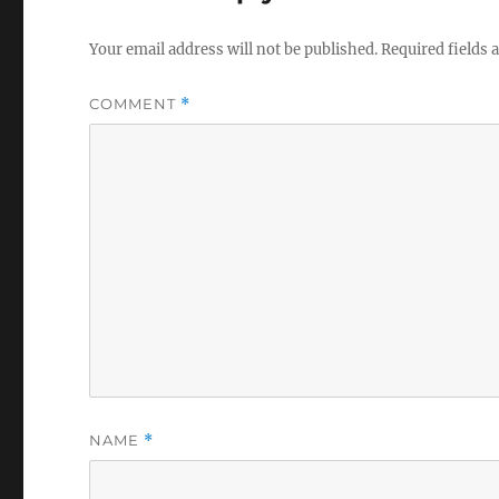
Your email address will not be published.
Required fields
COMMENT
*
NAME
*