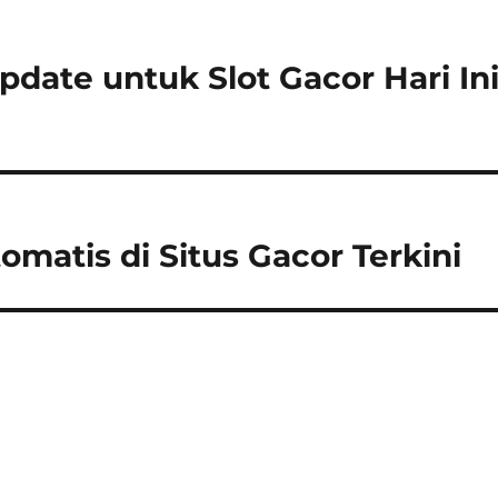
date untuk Slot Gacor Hari In
matis di Situs Gacor Terkini