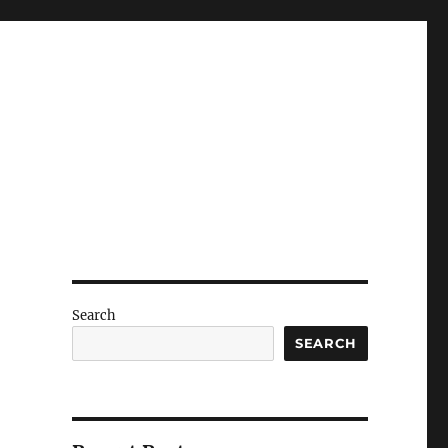
Search
SEARCH