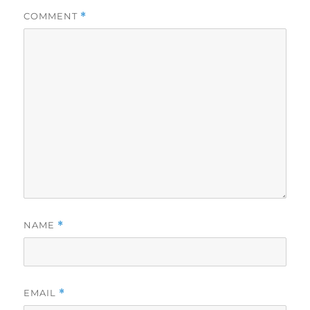
COMMENT
*
NAME
*
EMAIL
*