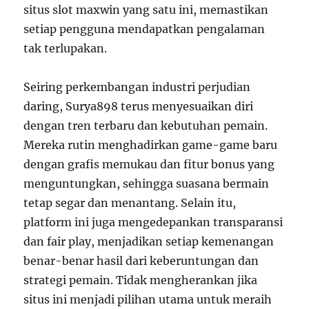
situs slot maxwin yang satu ini, memastikan
setiap pengguna mendapatkan pengalaman
tak terlupakan.
Seiring perkembangan industri perjudian
daring, Surya898 terus menyesuaikan diri
dengan tren terbaru dan kebutuhan pemain.
Mereka rutin menghadirkan game-game baru
dengan grafis memukau dan fitur bonus yang
menguntungkan, sehingga suasana bermain
tetap segar dan menantang. Selain itu,
platform ini juga mengedepankan transparansi
dan fair play, menjadikan setiap kemenangan
benar-benar hasil dari keberuntungan dan
strategi pemain. Tidak mengherankan jika
situs ini menjadi pilihan utama untuk meraih