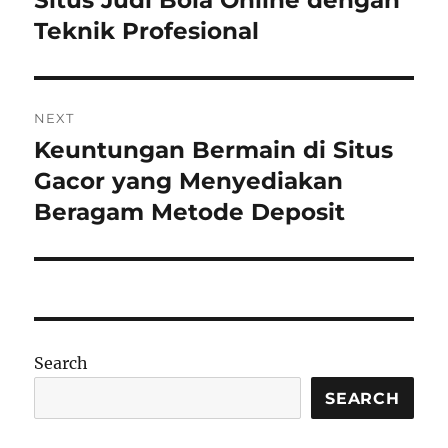
Situs Judi Bola Online dengan
Teknik Profesional
NEXT
Keuntungan Bermain di Situs
Next
post:
Gacor yang Menyediakan
Beragam Metode Deposit
Search
SEARCH