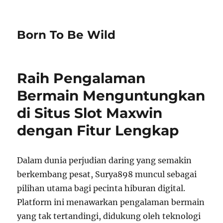
Born To Be Wild
Raih Pengalaman
Bermain Menguntungkan
di Situs Slot Maxwin
dengan Fitur Lengkap
Dalam dunia perjudian daring yang semakin
berkembang pesat, Surya898 muncul sebagai
pilihan utama bagi pecinta hiburan digital.
Platform ini menawarkan pengalaman bermain
yang tak tertandingi, didukung oleh teknologi