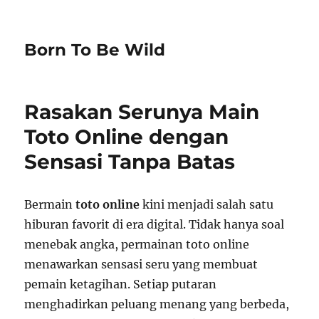
Born To Be Wild
Rasakan Serunya Main
Toto Online dengan
Sensasi Tanpa Batas
Bermain
toto online
kini menjadi salah satu
hiburan favorit di era digital. Tidak hanya soal
menebak angka, permainan toto online
menawarkan sensasi seru yang membuat
pemain ketagihan. Setiap putaran
menghadirkan peluang menang yang berbeda,