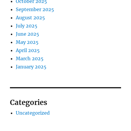
October 2025
September 2025
August 2025
July 2025
June 2025
May 2025
April 2025
March 2025
January 2025
Categories
Uncategorized