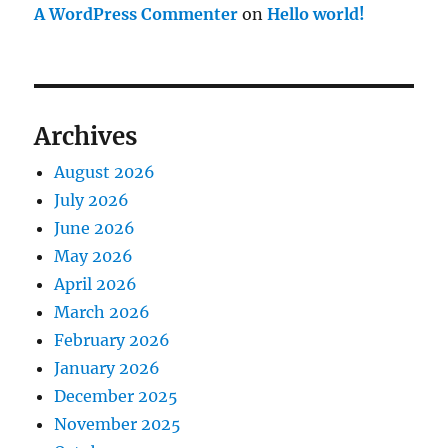
A WordPress Commenter
on
Hello world!
Archives
August 2026
July 2026
June 2026
May 2026
April 2026
March 2026
February 2026
January 2026
December 2025
November 2025