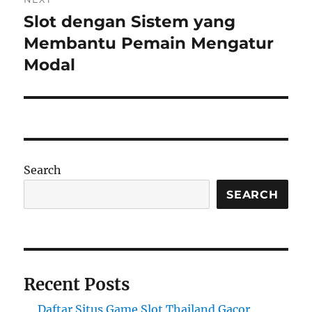
Slot dengan Sistem yang
Next
post:
Membantu Pemain Mengatur
Modal
Search
SEARCH
Recent Posts
Daftar Situs Game Slot Thailand Gacor