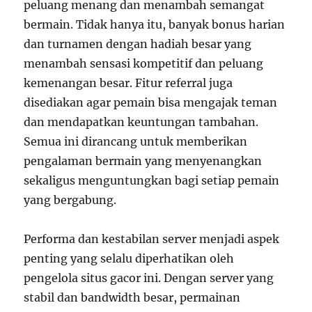
peluang menang dan menambah semangat
bermain. Tidak hanya itu, banyak bonus harian
dan turnamen dengan hadiah besar yang
menambah sensasi kompetitif dan peluang
kemenangan besar. Fitur referral juga
disediakan agar pemain bisa mengajak teman
dan mendapatkan keuntungan tambahan.
Semua ini dirancang untuk memberikan
pengalaman bermain yang menyenangkan
sekaligus menguntungkan bagi setiap pemain
yang bergabung.
Performa dan kestabilan server menjadi aspek
penting yang selalu diperhatikan oleh
pengelola situs gacor ini. Dengan server yang
stabil dan bandwidth besar, permainan