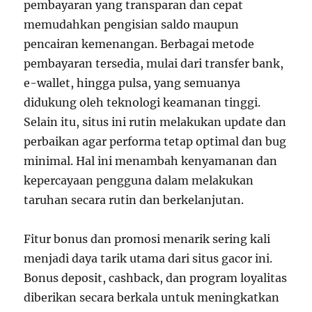
pembayaran yang transparan dan cepat
memudahkan pengisian saldo maupun
pencairan kemenangan. Berbagai metode
pembayaran tersedia, mulai dari transfer bank,
e-wallet, hingga pulsa, yang semuanya
didukung oleh teknologi keamanan tinggi.
Selain itu, situs ini rutin melakukan update dan
perbaikan agar performa tetap optimal dan bug
minimal. Hal ini menambah kenyamanan dan
kepercayaan pengguna dalam melakukan
taruhan secara rutin dan berkelanjutan.
Fitur bonus dan promosi menarik sering kali
menjadi daya tarik utama dari situs gacor ini.
Bonus deposit, cashback, dan program loyalitas
diberikan secara berkala untuk meningkatkan