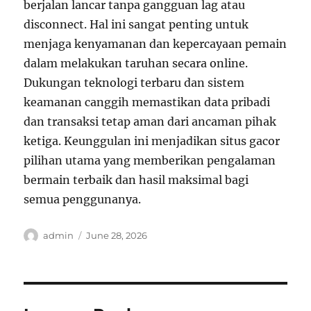
berjalan lancar tanpa gangguan lag atau
disconnect. Hal ini sangat penting untuk
menjaga kenyamanan dan kepercayaan pemain
dalam melakukan taruhan secara online.
Dukungan teknologi terbaru dan sistem
keamanan canggih memastikan data pribadi
dan transaksi tetap aman dari ancaman pihak
ketiga. Keunggulan ini menjadikan situs gacor
pilihan utama yang memberikan pengalaman
bermain terbaik dan hasil maksimal bagi
semua penggunanya.
Author
Posted
admin
June 28, 2026
on