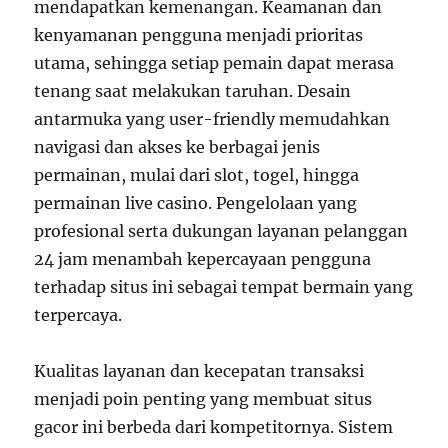
mendapatkan kemenangan. Keamanan dan
kenyamanan pengguna menjadi prioritas
utama, sehingga setiap pemain dapat merasa
tenang saat melakukan taruhan. Desain
antarmuka yang user-friendly memudahkan
navigasi dan akses ke berbagai jenis
permainan, mulai dari slot, togel, hingga
permainan live casino. Pengelolaan yang
profesional serta dukungan layanan pelanggan
24 jam menambah kepercayaan pengguna
terhadap situs ini sebagai tempat bermain yang
terpercaya.
Kualitas layanan dan kecepatan transaksi
menjadi poin penting yang membuat situs
gacor ini berbeda dari kompetitornya. Sistem