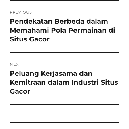
Post
PREVIOUS
navigation
Pendekatan Berbeda dalam
Previous
post:
Memahami Pola Permainan di
Situs Gacor
NEXT
Peluang Kerjasama dan
Next
post:
Kemitraan dalam Industri Situs
Gacor