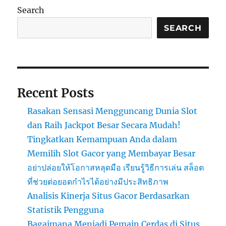
Search
SEARCH
Recent Posts
Rasakan Sensasi Mengguncang Dunia Slot
dan Raih Jackpot Besar Secara Mudah!
Tingkatkan Kemampuan Anda dalam
Memilih Slot Gacor yang Membayar Besar
อย่าปล่อยให้โอกาสหลุดมือ เรียนรู้วิธีการเล่น สล็อต
ที่ช่วยต่อยอดกำไรได้อย่างมีประสิทธิภาพ
Analisis Kinerja Situs Gacor Berdasarkan
Statistik Pengguna
Bagaimana Menjadi Pemain Cerdas di Situs