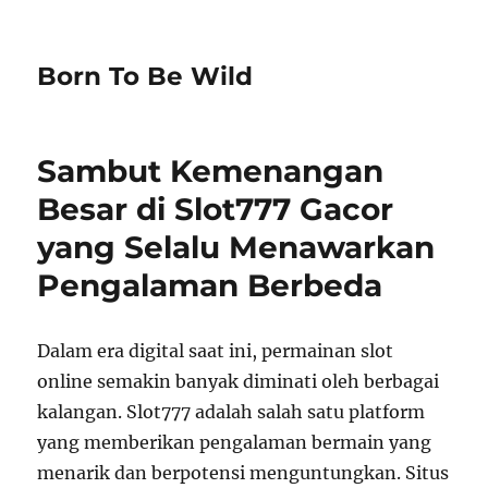
Born To Be Wild
Sambut Kemenangan
Besar di Slot777 Gacor
yang Selalu Menawarkan
Pengalaman Berbeda
Dalam era digital saat ini, permainan slot
online semakin banyak diminati oleh berbagai
kalangan. Slot777 adalah salah satu platform
yang memberikan pengalaman bermain yang
menarik dan berpotensi menguntungkan. Situs