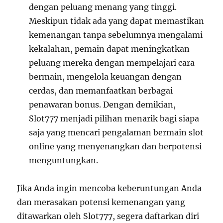
dengan peluang menang yang tinggi.
Meskipun tidak ada yang dapat memastikan
kemenangan tanpa sebelumnya mengalami
kekalahan, pemain dapat meningkatkan
peluang mereka dengan mempelajari cara
bermain, mengelola keuangan dengan
cerdas, dan memanfaatkan berbagai
penawaran bonus. Dengan demikian,
Slot777 menjadi pilihan menarik bagi siapa
saja yang mencari pengalaman bermain slot
online yang menyenangkan dan berpotensi
menguntungkan.
Jika Anda ingin mencoba keberuntungan Anda
dan merasakan potensi kemenangan yang
ditawarkan oleh Slot777, segera daftarkan diri