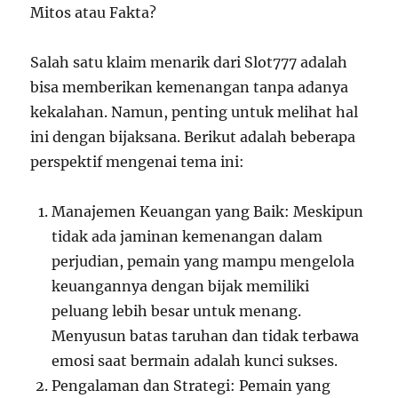
Mitos atau Fakta?
Salah satu klaim menarik dari Slot777 adalah
bisa memberikan kemenangan tanpa adanya
kekalahan. Namun, penting untuk melihat hal
ini dengan bijaksana. Berikut adalah beberapa
perspektif mengenai tema ini:
Manajemen Keuangan yang Baik: Meskipun
tidak ada jaminan kemenangan dalam
perjudian, pemain yang mampu mengelola
keuangannya dengan bijak memiliki
peluang lebih besar untuk menang.
Menyusun batas taruhan dan tidak terbawa
emosi saat bermain adalah kunci sukses.
Pengalaman dan Strategi: Pemain yang