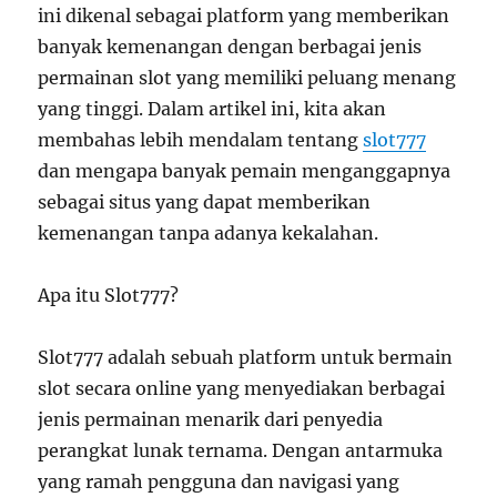
ini dikenal sebagai platform yang memberikan
banyak kemenangan dengan berbagai jenis
permainan slot yang memiliki peluang menang
yang tinggi. Dalam artikel ini, kita akan
membahas lebih mendalam tentang
slot777
dan mengapa banyak pemain menganggapnya
sebagai situs yang dapat memberikan
kemenangan tanpa adanya kekalahan.
Apa itu Slot777?
Slot777 adalah sebuah platform untuk bermain
slot secara online yang menyediakan berbagai
jenis permainan menarik dari penyedia
perangkat lunak ternama. Dengan antarmuka
yang ramah pengguna dan navigasi yang