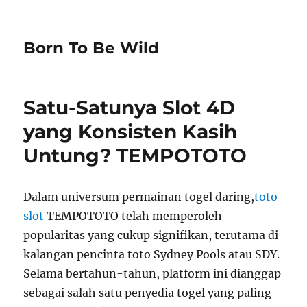
Born To Be Wild
Satu-Satunya Slot 4D
yang Konsisten Kasih
Untung? TEMPOTOTO
Dalam universum permainan togel daring,
toto
slot
TEMPOTOTO telah memperoleh
popularitas yang cukup signifikan, terutama di
kalangan pencinta toto Sydney Pools atau SDY.
Selama bertahun-tahun, platform ini dianggap
sebagai salah satu penyedia togel yang paling