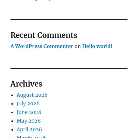
Recent Comments
A WordPress Commenter
on
Hello world!
Archives
August 2026
July 2026
June 2026
May 2026
April 2026