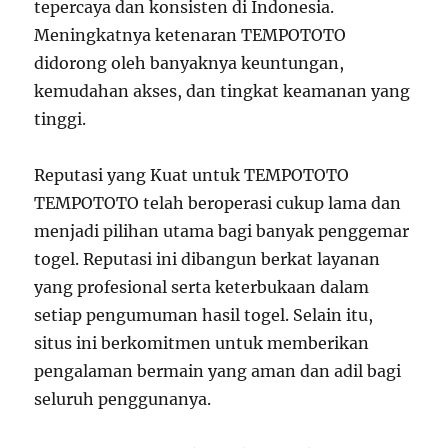
tepercaya dan konsisten di Indonesia.
Meningkatnya ketenaran TEMPOTOTO
didorong oleh banyaknya keuntungan,
kemudahan akses, dan tingkat keamanan yang
tinggi.
Reputasi yang Kuat untuk TEMPOTOTO
TEMPOTOTO telah beroperasi cukup lama dan
menjadi pilihan utama bagi banyak penggemar
togel. Reputasi ini dibangun berkat layanan
yang profesional serta keterbukaan dalam
setiap pengumuman hasil togel. Selain itu,
situs ini berkomitmen untuk memberikan
pengalaman bermain yang aman dan adil bagi
seluruh penggunanya.