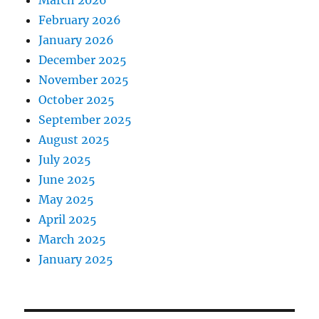
March 2026
February 2026
January 2026
December 2025
November 2025
October 2025
September 2025
August 2025
July 2025
June 2025
May 2025
April 2025
March 2025
January 2025