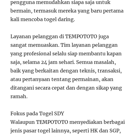
pengguna memudahkan siapa saja untuk
bermain, termasuk mereka yang baru pertama
kali mencoba togel daring.
Layanan pelanggan di TEMPOTOTO juga
sangat memuaskan. Tim layanan pelanggan
yang profesional selalu siap membantu kapan
saja, selama 24 jam sehari. Semua masalah,
baik yang berkaitan dengan teknis, transaksi,
atau pertanyaan tentang permainan, akan
ditangani secara cepat dan dengan sikap yang
ramah.
Fokus pada Togel SDY
Walaupun TEMPOTOTO menyediakan berbagai
jenis pasar togel lainnya, seperti HK dan SGP,