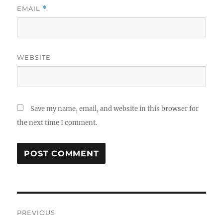
EMAIL
*
WEBSITE
Save my name, email, and website in this browser for
the next time I comment.
Post
PREVIOUS