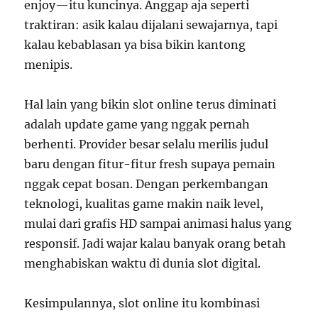
enjoy—itu kuncinya. Anggap aja seperti
traktiran: asik kalau dijalani sewajarnya, tapi
kalau kebablasan ya bisa bikin kantong
menipis.
Hal lain yang bikin slot online terus diminati
adalah update game yang nggak pernah
berhenti. Provider besar selalu merilis judul
baru dengan fitur-fitur fresh supaya pemain
nggak cepat bosan. Dengan perkembangan
teknologi, kualitas game makin naik level,
mulai dari grafis HD sampai animasi halus yang
responsif. Jadi wajar kalau banyak orang betah
menghabiskan waktu di dunia slot digital.
Kesimpulannya, slot online itu kombinasi