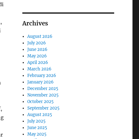
di
,
Archives
i
August 2026
July 2026
June 2026
May 2026
April 2026
March 2026
February 2026
n
January 2026
December 2025
November 2025
October 2025
,
September 2025
August 2025
ng
July 2025
June 2025
ar
May 2025