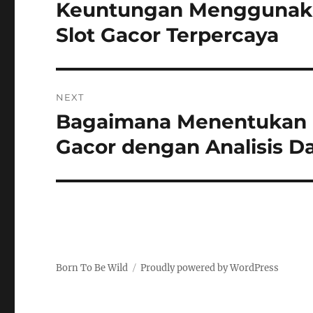
navigation
Keuntungan Menggunakan 
Previous
post:
Slot Gacor Terpercaya
NEXT
Bagaimana Menentukan Pe
Next
post:
Gacor dengan Analisis D
Born To Be Wild
Proudly powered by WordPress