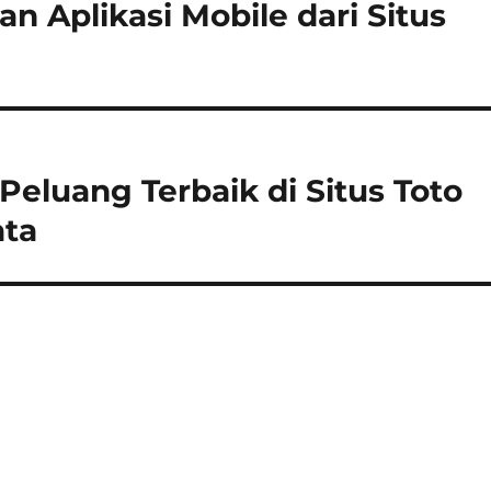
Aplikasi Mobile dari Situs
luang Terbaik di Situs Toto
ata