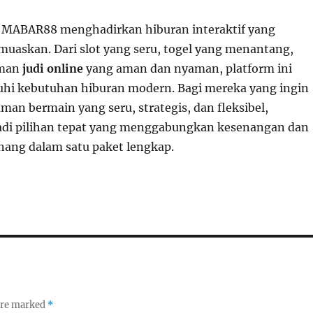
 MABAR88 menghadirkan hiburan interaktif yang
uaskan. Dari slot yang seru, togel yang menantang,
aman
judi online
yang aman dan nyaman, platform ini
 kebutuhan hiburan modern. Bagi mereka yang ingin
an bermain yang seru, strategis, dan fleksibel,
i pilihan tepat yang menggabungkan kesenangan dan
ang dalam satu paket lengkap.
 are marked
*