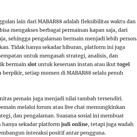
ggulan lain dari MABAR88 adalah fleksibilitas waktu dan
bisa mengakses berbagai permainan kapan saja, dari
aja, sehingga pengalaman bermain menjadi lebih person
n. Tidak hanya sekadar hiburan, platform ini juga
mpatan untuk mengasah strategi, analisis, dan
aik bermain
slot
untuk keseruan instan atau ikut
togel
 berpikir, setiap momen di MABAR88 selalu penuh
nitas pemain juga menjadi nilai tambah tersendiri.
 pemain melalui forum atau live chat memungkinkan
rategi, dan pengalaman. Suasana sosial ini membuat
hanya sekadar platform
judi online
, tetapi juga wadah
mbangun interaksi positif antar pengguna.