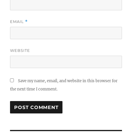
EMAIL
*
WEBSITE
Save my name, email, and website in this browser for
the next time I comment.