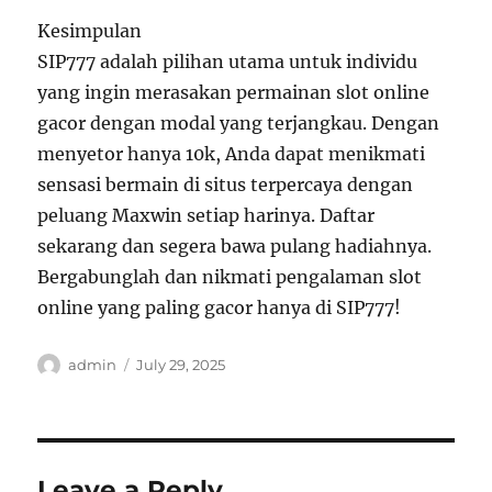
Kesimpulan
SIP777 adalah pilihan utama untuk individu
yang ingin merasakan permainan slot online
gacor dengan modal yang terjangkau. Dengan
menyetor hanya 10k, Anda dapat menikmati
sensasi bermain di situs terpercaya dengan
peluang Maxwin setiap harinya. Daftar
sekarang dan segera bawa pulang hadiahnya.
Bergabunglah dan nikmati pengalaman slot
online yang paling gacor hanya di SIP777!
Author
Posted
admin
July 29, 2025
on
Leave a Reply