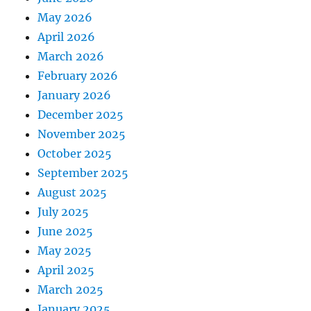
May 2026
April 2026
March 2026
February 2026
January 2026
December 2025
November 2025
October 2025
September 2025
August 2025
July 2025
June 2025
May 2025
April 2025
March 2025
January 2025