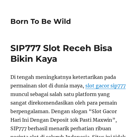
Born To Be Wild
SIP777 Slot Receh Bisa
Bikin Kaya
Di tengah meningkatnya ketertarikan pada
permainan slot di dunia maya,
slot gacor sip777
muncul sebagai salah satu platform yang
sangat direkomendasikan oleh para pemain
berpengalaman. Dengan slogan “Slot Gacor
Hari Ini Dengan Deposit 10k Pasti Maxwin”,
SIP777 berhasil menarik perhatian ribuan