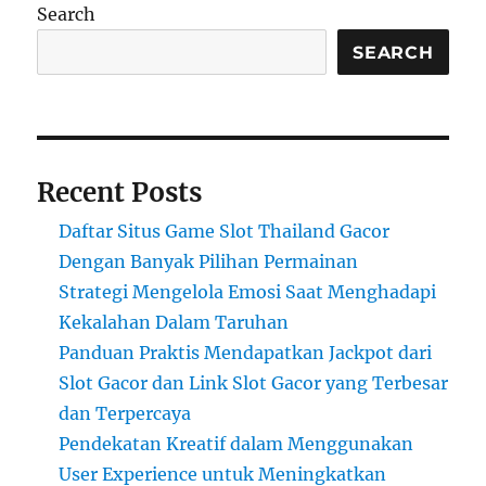
Search
SEARCH
Recent Posts
Daftar Situs Game Slot Thailand Gacor
Dengan Banyak Pilihan Permainan
Strategi Mengelola Emosi Saat Menghadapi
Kekalahan Dalam Taruhan
Panduan Praktis Mendapatkan Jackpot dari
Slot Gacor dan Link Slot Gacor yang Terbesar
dan Terpercaya
Pendekatan Kreatif dalam Menggunakan
User Experience untuk Meningkatkan