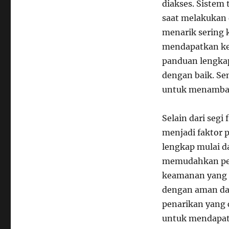
diakses. Siste
saat melakukan 
menarik sering 
mendapatkan keu
panduan lengka
dengan baik. Sem
untuk menambah
Selain dari seg
menjadi faktor 
lengkap mulai da
memudahkan pem
keamanan yang t
dengan aman dan
penarikan yang
untuk mendapat