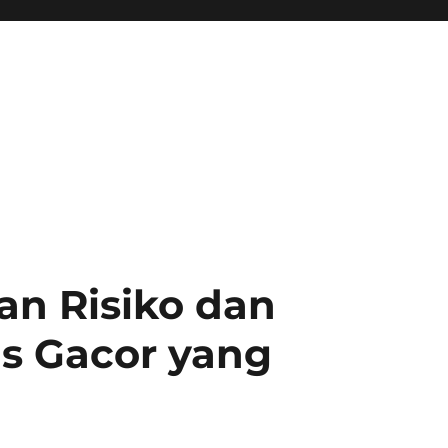
an Risiko dan
s Gacor yang