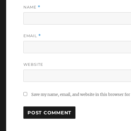
NAME
*
EMAIL
*
WEBSITE
Save my name, email, and website in this browser for