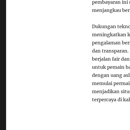
pembayaran ini 
menjangkau berb
Dukungan teknol
meningkatkan ku
pengalaman berm
dan transparan
berjalan fair da
untuk pemain b
dengan uang asli
memulai permai
menjadikan situs
terpercaya di k