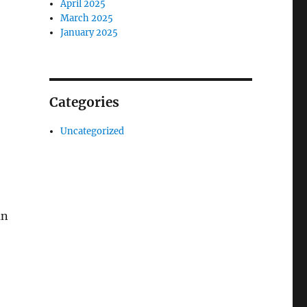
April 2025
March 2025
January 2025
Categories
Uncategorized
an