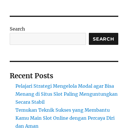
Search
SEARCH
Recent Posts
Pelajari Strategi Mengelola Modal agar Bisa
Menang di Situs Slot Paling Menguntungkan
Secara Stabil
Temukan Teknik Sukses yang Membantu
Kamu Main Slot Online dengan Percaya Diri
dan Aman