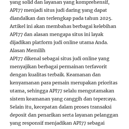
yang solid dan layanan yang komprehensif,
API77 menjadi situs judi daring yang dapat
diandalkan dan terlengkap pada tahun 2025.
Artikel ini akan membahas berbagai kelebihan
API77 dan alasan mengapa situs ini layak
dijadikan platform judi online utama Anda.
Alasan Memilih
API77 dikenal sebagai situs judi online yang
menyajikan berbagai permainan terfavorit
dengan kualitas terbaik. Keamanan dan
kenyamanan para pemain merupakan prioritas
utama, sehingga API77 selalu mengutamakan
sistem keamanan yang canggih dan tepercaya.
Selain itu, kecepatan dalam proses transaksi
deposit dan penarikan serta layanan pelanggan
yang responsif menjadikan API77 sebagai