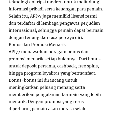
teknologi enkripsi modern untuk melindungi
informasi pribadi serta keuangan para pemain.
Selain itu, API77 juga memiliki lisensi resmi
dan terdaftar di lembaga pengawas perjudian
internasional, sehingga pemain dapat bermain
dengan tenang dan rasa percaya diri.
Bonus dan Promosi Menarik
API77 menawarkan beragam bonus dan
promosi menarik setiap bulannya. Dari bonus
untuk deposit pertama, cashback, free spins,
hingga program loyalitas yang bermanfaat.
Bonus-bonus ini dirancang untuk
meningkatkan peluang menang serta
memberikan pengalaman bermain yang lebih
menarik. Dengan promosi yang terus
diperbarui, pemain akan merasa selalu