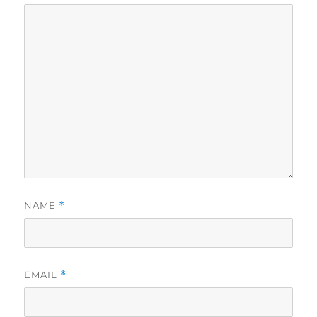
NAME
*
EMAIL
*