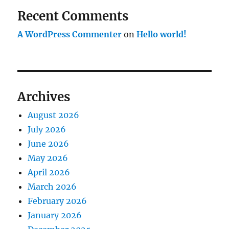
Recent Comments
A WordPress Commenter
on
Hello world!
Archives
August 2026
July 2026
June 2026
May 2026
April 2026
March 2026
February 2026
January 2026