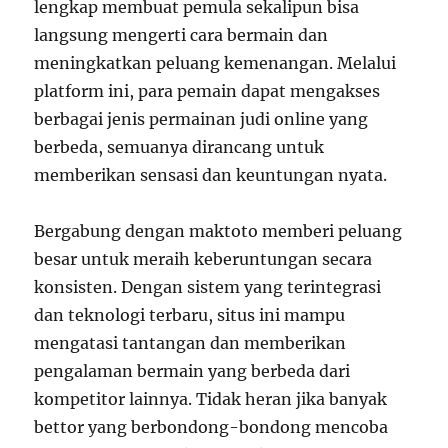
lengkap membuat pemula sekalipun bisa
langsung mengerti cara bermain dan
meningkatkan peluang kemenangan. Melalui
platform ini, para pemain dapat mengakses
berbagai jenis permainan judi online yang
berbeda, semuanya dirancang untuk
memberikan sensasi dan keuntungan nyata.
Bergabung dengan maktoto memberi peluang
besar untuk meraih keberuntungan secara
konsisten. Dengan sistem yang terintegrasi
dan teknologi terbaru, situs ini mampu
mengatasi tantangan dan memberikan
pengalaman bermain yang berbeda dari
kompetitor lainnya. Tidak heran jika banyak
bettor yang berbondong-bondong mencoba