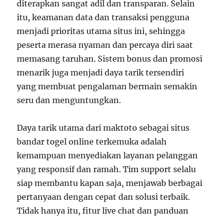
diterapkan sangat adil dan transparan. Selain
itu, keamanan data dan transaksi pengguna
menjadi prioritas utama situs ini, sehingga
peserta merasa nyaman dan percaya diri saat
memasang taruhan. Sistem bonus dan promosi
menarik juga menjadi daya tarik tersendiri
yang membuat pengalaman bermain semakin
seru dan menguntungkan.
Daya tarik utama dari maktoto sebagai situs
bandar togel online terkemuka adalah
kemampuan menyediakan layanan pelanggan
yang responsif dan ramah. Tim support selalu
siap membantu kapan saja, menjawab berbagai
pertanyaan dengan cepat dan solusi terbaik.
Tidak hanya itu, fitur live chat dan panduan