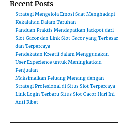
Recent Posts
Strategi Mengelola Emosi Saat Menghadapi
Kekalahan Dalam Taruhan
Panduan Praktis Mendapatkan Jackpot dari
Slot Gacor dan Link Slot Gacor yang Terbesar
dan Terpercaya
Pendekatan Kreatif dalam Menggunakan
User Experience untuk Meningkatkan
Penjualan
Maksimalkan Peluang Menang dengan
Strategi Profesional di Situs Slot Terpercaya
Link Login Terbaru Situs Slot Gacor Hari Ini
Anti Ribet