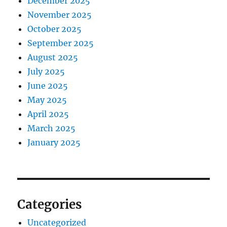
December 2025
November 2025
October 2025
September 2025
August 2025
July 2025
June 2025
May 2025
April 2025
March 2025
January 2025
Categories
Uncategorized