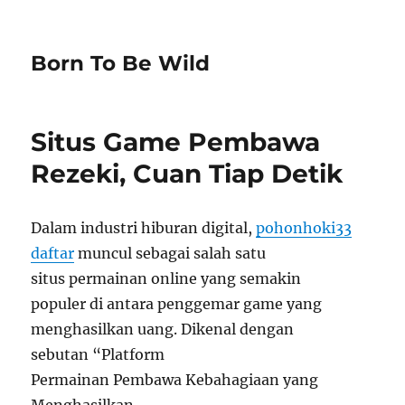
Born To Be Wild
Situs Game Pembawa
Rezeki, Cuan Tiap Detik
Dalam industri hiburan digital,
pohonhoki33
daftar
muncul sebagai salah satu
situs permainan online yang semakin
populer di antara penggemar game yang
menghasilkan uang. Dikenal dengan
sebutan “Platform
Permainan Pembawa Kebahagiaan yang