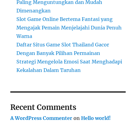
Paling Menguntungkan dan Mudah
Dimenangkan
Slot Game Online Bertema Fantasi yang
Mengajak Pemain Menjelajahi Dunia Penuh
Warna
Daftar Situs Game Slot Thailand Gacor
Dengan Banyak Pilihan Permainan
Strategi Mengelola Emosi Saat Menghadapi
Kekalahan Dalam Taruhan
Recent Comments
A WordPress Commenter
on
Hello world!