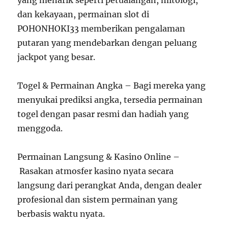
yang menarik seperti petualangan, mitologi,
dan kekayaan, permainan slot di
POHONHOKI33 memberikan pengalaman
putaran yang mendebarkan dengan peluang
jackpot yang besar.
Togel & Permainan Angka – Bagi mereka yang
menyukai prediksi angka, tersedia permainan
togel dengan pasar resmi dan hadiah yang
menggoda.
Permainan Langsung & Kasino Online –
Rasakan atmosfer kasino nyata secara
langsung dari perangkat Anda, dengan dealer
profesional dan sistem permainan yang
berbasis waktu nyata.