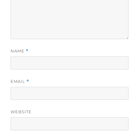
NAME
*
EMAIL
*
WEBSITE