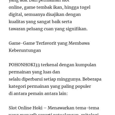
yang ada. Dari permainan slot
online, game tembak ikan, hingga togel
digital, semuanya disajikan dengan
kualitas yang sangat baik serta
tawaran peluang cuan yang signifikan.
Game-Game Terfavorit yang Membawa
Keberuntungan
POHONHOKI33 terkenal dengan kumpulan
permainan yang luas dan
selalu diperbarui setiap minggunya. Beberapa
kategori permainan yang paling populer
di antara pemain antara lain:
Slot Online Hoki – Menawarkan tema-tema