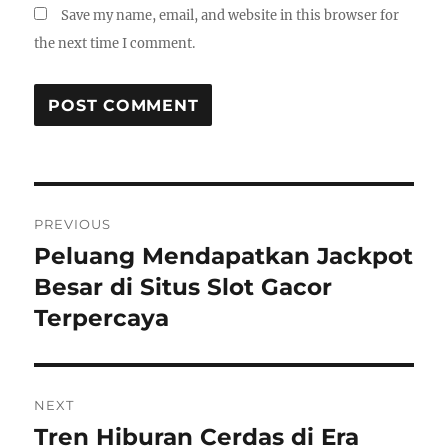
Save my name, email, and website in this browser for
the next time I comment.
Post
PREVIOUS
navigation
Peluang Mendapatkan Jackpot
Previous
post:
Besar di Situs Slot Gacor
Terpercaya
NEXT
Tren Hiburan Cerdas di Era
Next