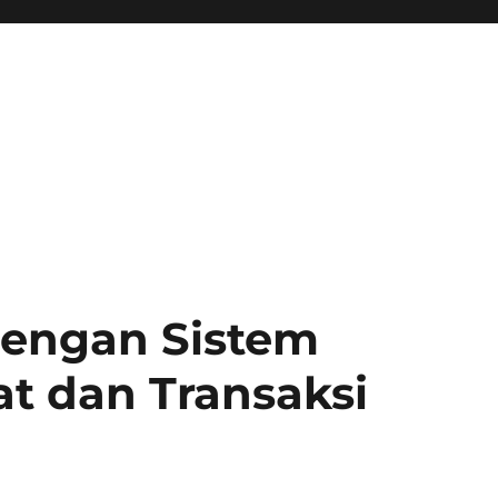
 dengan Sistem
t dan Transaksi