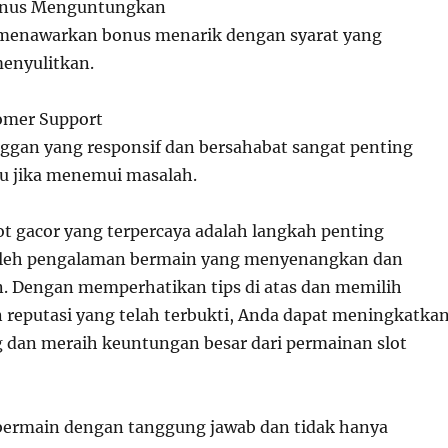
onus Menguntungkan
g menawarkan bonus menarik dengan syarat yang
menyulitkan.
omer Support
gan yang responsif dan bersahabat sangat penting
 jika menemui masalah.
ot gacor yang terpercaya adalah langkah penting
leh pengalaman bermain yang menyenangkan dan
 Dengan memperhatikan tips di atas dan memilih
 reputasi yang telah terbukti, Anda dapat meningkatka
dan meraih keuntungan besar dari permainan slot
bermain dengan tanggung jawab dan tidak hanya