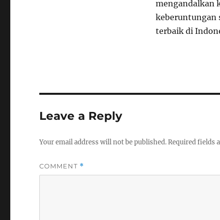
mengandalkan k
keberuntungan se
terbaik di Indon
Leave a Reply
Your email address will not be published.
Required fields
COMMENT
*