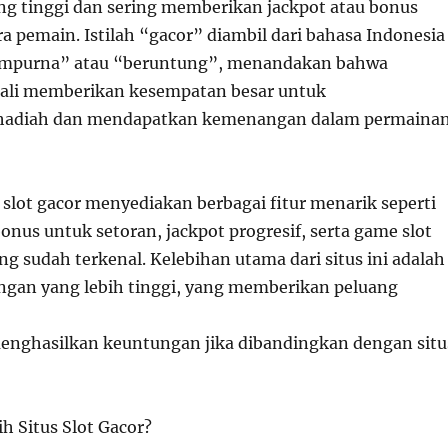
 tinggi dan sering memberikan jackpot atau bonus
a pemain. Istilah “gacor” diambil dari bahasa Indonesia
sempurna” atau “beruntung”, menandakan bahwa
g kali memberikan kesempatan besar untuk
adiah dan mendapatkan kemenangan dalam permaina
slot gacor menyediakan berbagai fitur menarik seperti
bonus untuk setoran, jackpot progresif, serta game slot
ng sudah terkenal. Kelebihan utama dari situs ini adalah
gan yang lebih tinggi, yang memberikan peluang
enghasilkan keuntungan jika dibandingkan dengan situ
 Situs Slot Gacor?