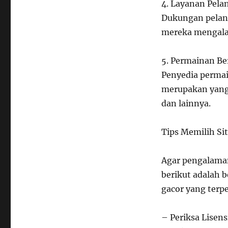
4. Layanan Pela
Dukungan pelang
mereka mengala
5. Permainan Be
Penyedia perma
merupakan yang 
dan lainnya.
Tips Memilih Sit
Agar pengalama
berikut adalah b
gacor yang terp
– Periksa Lisens