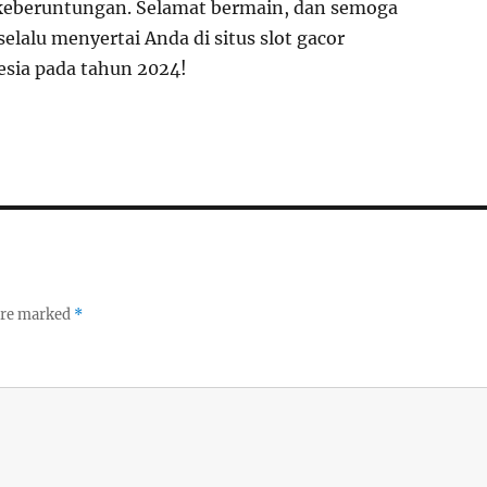
eberuntungan. Selamat bermain, dan semoga
lalu menyertai Anda di situs slot gacor
esia pada tahun 2024!
 are marked
*