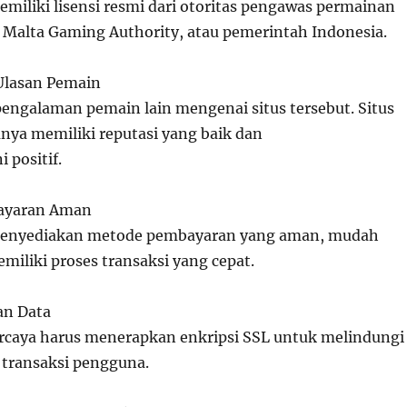
emiliki lisensi resmi dari otoritas pengawas permainan
 Malta Gaming Authority, atau pemerintah Indonesia.
Ulasan Pemain
pengalaman pemain lain mengenai situs tersebut. Situs
anya memiliki reputasi yang baik dan
 positif.
ayaran Aman
 menyediakan metode pembayaran yang aman, mudah
emiliki proses transaksi yang cepat.
an Data
ercaya harus menerapkan enkripsi SSL untuk melindungi
n transaksi pengguna.