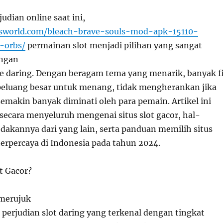
udian online saat ini,
sworld.com/bleach-brave-souls-mod-apk-15110-
t-orbs/
permainan slot menjadi pilihan yang sangat
angan
 daring. Dengan beragam tema yang menarik, banyak f
 peluang besar untuk menang, tidak mengherankan jika
 semakin banyak diminati oleh para pemain. Artikel ini
ecara menyeluruh mengenai situs slot gacor, hal-
akannya dari yang lain, serta panduan memilih situs
terpercaya di Indonesia pada tahun 2024.
ot Gacor?
 merujuk
 perjudian slot daring yang terkenal dengan tingkat