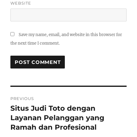
WEBSITE
Save my name, email, and website in this browser for
the next time I comment.
Post
PREVIOUS
navigation
Situs Judi Toto dengan
Previous
post:
Layanan Pelanggan yang
Ramah dan Profesional