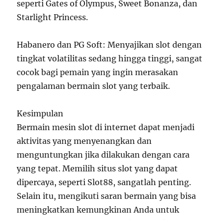
seperti Gates of Olympus, Sweet Bonanza, dan
Starlight Princess.
Habanero dan PG Soft: Menyajikan slot dengan
tingkat volatilitas sedang hingga tinggi, sangat
cocok bagi pemain yang ingin merasakan
pengalaman bermain slot yang terbaik.
Kesimpulan
Bermain mesin slot di internet dapat menjadi
aktivitas yang menyenangkan dan
menguntungkan jika dilakukan dengan cara
yang tepat. Memilih situs slot yang dapat
dipercaya, seperti Slot88, sangatlah penting.
Selain itu, mengikuti saran bermain yang bisa
meningkatkan kemungkinan Anda untuk