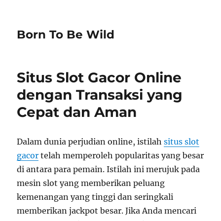
Born To Be Wild
Situs Slot Gacor Online
dengan Transaksi yang
Cepat dan Aman
Dalam dunia perjudian online, istilah
situs slot
gacor
telah memperoleh popularitas yang besar
di antara para pemain. Istilah ini merujuk pada
mesin slot yang memberikan peluang
kemenangan yang tinggi dan seringkali
memberikan jackpot besar. Jika Anda mencari