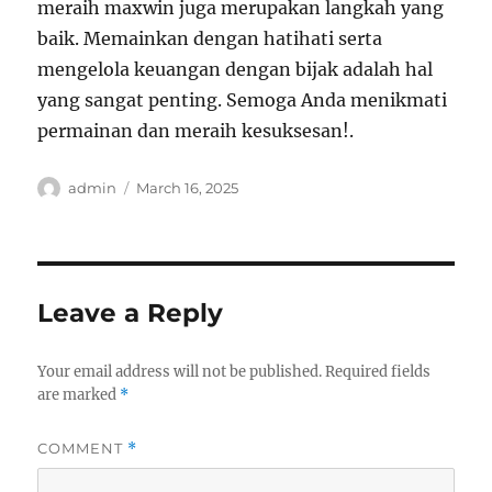
meraih maxwin juga merupakan langkah yang
baik. Memainkan dengan hatihati serta
mengelola keuangan dengan bijak adalah hal
yang sangat penting. Semoga Anda menikmati
permainan dan meraih kesuksesan!.
Author
Posted
admin
March 16, 2025
on
Leave a Reply
Your email address will not be published.
Required fields
are marked
*
COMMENT
*