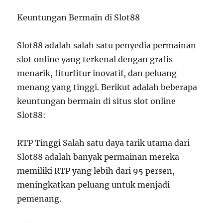
Keuntungan Bermain di Slot88
Slot88 adalah salah satu penyedia permainan
slot online yang terkenal dengan grafis
menarik, fiturfitur inovatif, dan peluang
menang yang tinggi. Berikut adalah beberapa
keuntungan bermain di situs slot online
Slot88:
RTP Tinggi Salah satu daya tarik utama dari
Slot88 adalah banyak permainan mereka
memiliki RTP yang lebih dari 95 persen,
meningkatkan peluang untuk menjadi
pemenang.