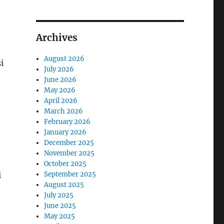
Archives
August 2026
i
July 2026
June 2026
May 2026
April 2026
March 2026
February 2026
January 2026
December 2025
November 2025
October 2025
i
September 2025
August 2025
July 2025
June 2025
May 2025