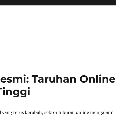
Resmi: Taruhan Online
Tinggi
al yang terus berubah, sektor hiburan online mengalami