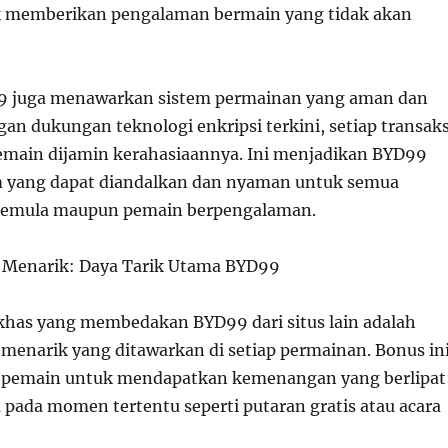
k memberikan pengalaman bermain yang tidak akan
99 juga menawarkan sistem permainan yang aman dan
an dukungan teknologi enkripsi terkini, setiap transaks
emain dijamin kerahasiaannya. Ini menjadikan BYD99
m yang dapat diandalkan dan nyaman untuk semua
 pemula maupun pemain berpengalaman.
n Menarik: Daya Tarik Utama BYD99
r khas yang membedakan BYD99 dari situs lain adalah
 menarik yang ditawarkan di setiap permainan. Bonus in
emain untuk mendapatkan kemenangan yang berlipat
 pada momen tertentu seperti putaran gratis atau acara