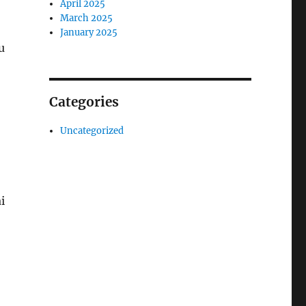
April 2025
March 2025
January 2025
u
Categories
Uncategorized
i