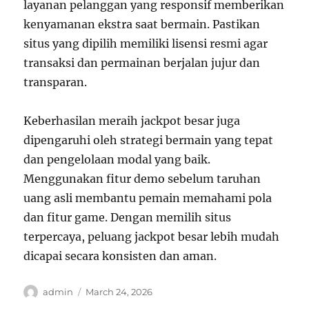
layanan pelanggan yang responsif memberikan
kenyamanan ekstra saat bermain. Pastikan
situs yang dipilih memiliki lisensi resmi agar
transaksi dan permainan berjalan jujur dan
transparan.
Keberhasilan meraih jackpot besar juga
dipengaruhi oleh strategi bermain yang tepat
dan pengelolaan modal yang baik.
Menggunakan fitur demo sebelum taruhan
uang asli membantu pemain memahami pola
dan fitur game. Dengan memilih situs
terpercaya, peluang jackpot besar lebih mudah
dicapai secara konsisten dan aman.
Author
Posted
admin
March 24, 2026
on