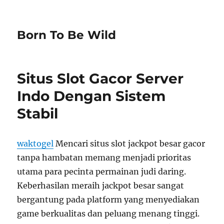
Born To Be Wild
Situs Slot Gacor Server
Indo Dengan Sistem
Stabil
waktogel
Mencari situs slot jackpot besar gacor
tanpa hambatan memang menjadi prioritas
utama para pecinta permainan judi daring.
Keberhasilan meraih jackpot besar sangat
bergantung pada platform yang menyediakan
game berkualitas dan peluang menang tinggi.