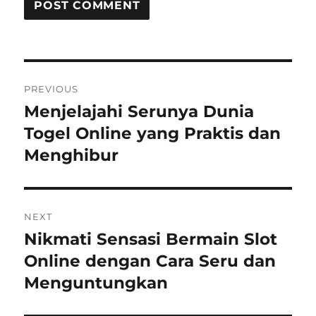
Post
PREVIOUS
navigation
Menjelajahi Serunya Dunia
Previous
post:
Togel Online yang Praktis dan
Menghibur
NEXT
Nikmati Sensasi Bermain Slot
Next
post:
Online dengan Cara Seru dan
Menguntungkan