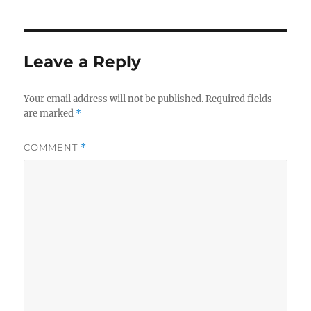
Leave a Reply
Your email address will not be published.
Required fields
are marked
*
COMMENT
*