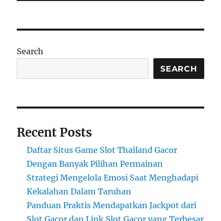
Search
SEARCH
Recent Posts
Daftar Situs Game Slot Thailand Gacor
Dengan Banyak Pilihan Permainan
Strategi Mengelola Emosi Saat Menghadapi
Kekalahan Dalam Taruhan
Panduan Praktis Mendapatkan Jackpot dari
Slot Gacor dan Link Slot Gacor yang Terbesar