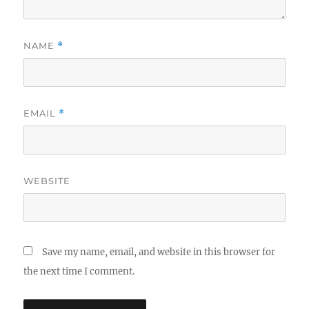
NAME
*
EMAIL
*
WEBSITE
Save my name, email, and website in this browser for
the next time I comment.