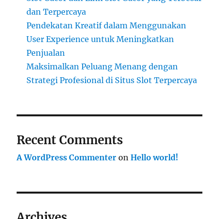
dan Terpercaya
Pendekatan Kreatif dalam Menggunakan
User Experience untuk Meningkatkan
Penjualan
Maksimalkan Peluang Menang dengan
Strategi Profesional di Situs Slot Terpercaya
Recent Comments
A WordPress Commenter
on
Hello world!
Archives