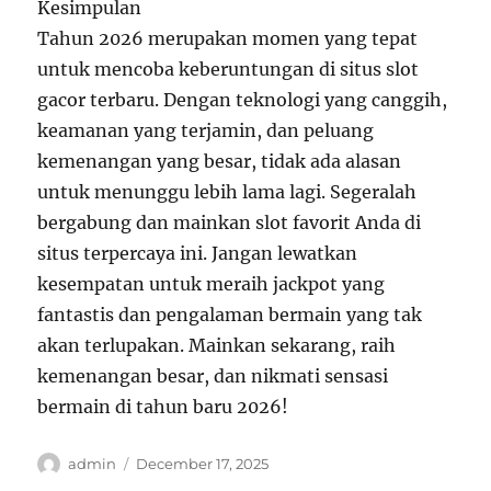
Kesimpulan
Tahun 2026 merupakan momen yang tepat
untuk mencoba keberuntungan di situs slot
gacor terbaru. Dengan teknologi yang canggih,
keamanan yang terjamin, dan peluang
kemenangan yang besar, tidak ada alasan
untuk menunggu lebih lama lagi. Segeralah
bergabung dan mainkan slot favorit Anda di
situs terpercaya ini. Jangan lewatkan
kesempatan untuk meraih jackpot yang
fantastis dan pengalaman bermain yang tak
akan terlupakan. Mainkan sekarang, raih
kemenangan besar, dan nikmati sensasi
bermain di tahun baru 2026!
Author
Posted
admin
December 17, 2025
on