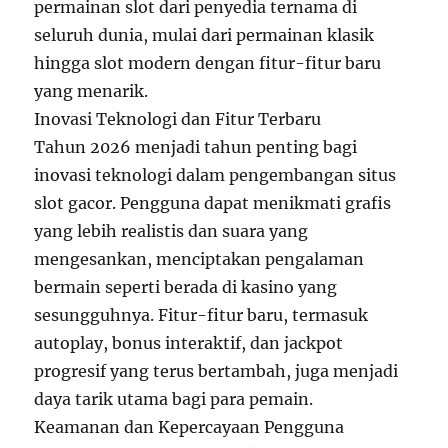
permainan slot dari penyedia ternama di
seluruh dunia, mulai dari permainan klasik
hingga slot modern dengan fitur-fitur baru
yang menarik.
Inovasi Teknologi dan Fitur Terbaru
Tahun 2026 menjadi tahun penting bagi
inovasi teknologi dalam pengembangan situs
slot gacor. Pengguna dapat menikmati grafis
yang lebih realistis dan suara yang
mengesankan, menciptakan pengalaman
bermain seperti berada di kasino yang
sesungguhnya. Fitur-fitur baru, termasuk
autoplay, bonus interaktif, dan jackpot
progresif yang terus bertambah, juga menjadi
daya tarik utama bagi para pemain.
Keamanan dan Kepercayaan Pengguna