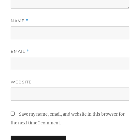
NAME
*
EMAIL
*
WEBSITE
Save my name, email, and website in this browser for
the next time I comment.