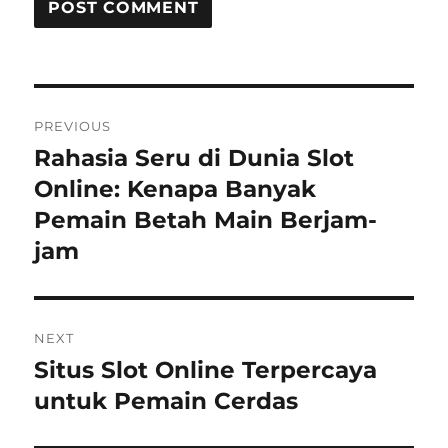
Post
PREVIOUS
navigation
Rahasia Seru di Dunia Slot
Previous
post:
Online: Kenapa Banyak
Pemain Betah Main Berjam-
jam
NEXT
Situs Slot Online Terpercaya
Next
post:
untuk Pemain Cerdas