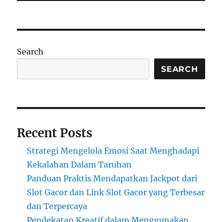
Search
SEARCH
Recent Posts
Strategi Mengelola Emosi Saat Menghadapi
Kekalahan Dalam Taruhan
Panduan Praktis Mendapatkan Jackpot dari
Slot Gacor dan Link Slot Gacor yang Terbesar
dan Terpercaya
Pendekatan Kreatif dalam Menggunakan