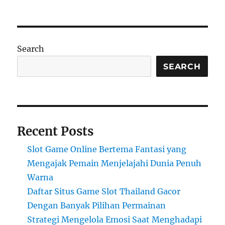
Search
SEARCH
Recent Posts
Slot Game Online Bertema Fantasi yang
Mengajak Pemain Menjelajahi Dunia Penuh
Warna
Daftar Situs Game Slot Thailand Gacor
Dengan Banyak Pilihan Permainan
Strategi Mengelola Emosi Saat Menghadapi