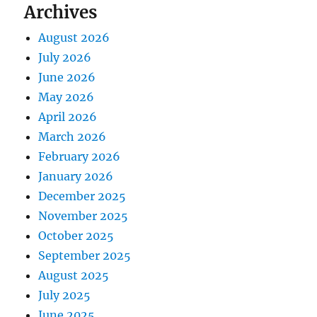
Archives
August 2026
July 2026
June 2026
May 2026
April 2026
March 2026
February 2026
January 2026
December 2025
November 2025
October 2025
September 2025
August 2025
July 2025
June 2025