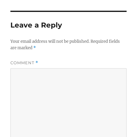
Leave a Reply
Your email address will not be published.
Required fields
are marked
*
COMMENT
*