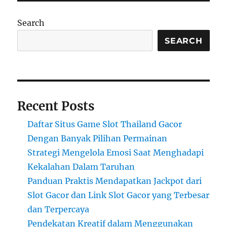
Search
SEARCH
Recent Posts
Daftar Situs Game Slot Thailand Gacor
Dengan Banyak Pilihan Permainan
Strategi Mengelola Emosi Saat Menghadapi
Kekalahan Dalam Taruhan
Panduan Praktis Mendapatkan Jackpot dari
Slot Gacor dan Link Slot Gacor yang Terbesar
dan Terpercaya
Pendekatan Kreatif dalam Menggunakan