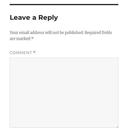
Leave a Reply
Your email address will not be published.
Required fields
are marked
*
COMMENT
*