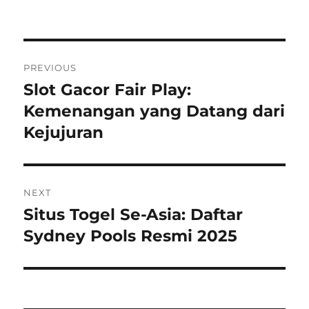
Post
PREVIOUS
navigation
Slot Gacor Fair Play:
Previous
post:
Kemenangan yang Datang dari
Kejujuran
NEXT
Situs Togel Se-Asia: Daftar
Next
post:
Sydney Pools Resmi 2025