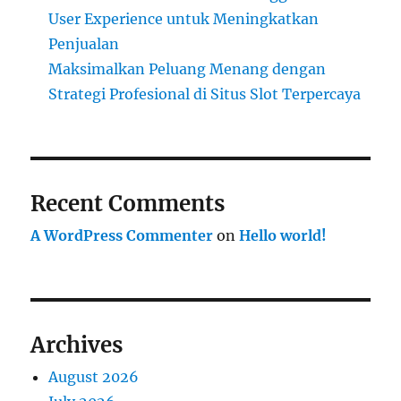
User Experience untuk Meningkatkan
Penjualan
Maksimalkan Peluang Menang dengan
Strategi Profesional di Situs Slot Terpercaya
Recent Comments
A WordPress Commenter
on
Hello world!
Archives
August 2026