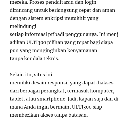
mereka. Proses pendaftaran dan login
dirancang untuk berlangsung cepat dan aman,
dengan sistem enkripsi mutakhir yang
melindungi
setiap informasi pribadi penggunanya. Ini menj
adikan ULTI300 pilihan yang tepat bagi siapa
pun yang menginginkan kenyamanan
tanpa kendala teknis.
Selain itu, situs ini
memiliki desain responsif yang dapat diakses
dari berbagai perangkat, termasuk komputer,
tablet, atau smartphone. Jadi, kapan saja dan di
mana Anda ingin bermain, ULTI300 siap
memberikan akses tanpa batasan.