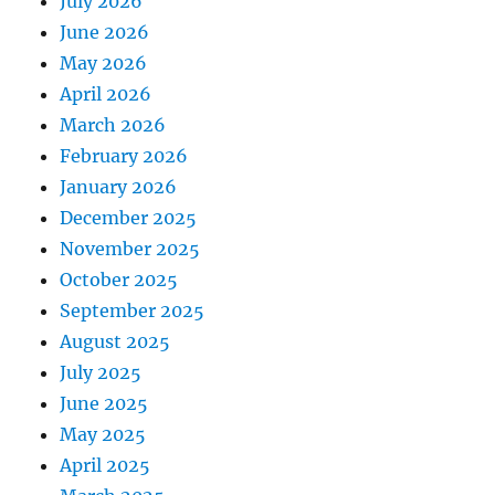
July 2026
June 2026
May 2026
April 2026
March 2026
February 2026
January 2026
December 2025
November 2025
October 2025
September 2025
August 2025
July 2025
June 2025
May 2025
April 2025