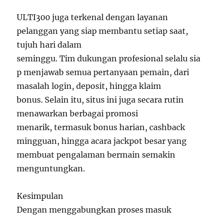
ULTI300 juga terkenal dengan layanan
pelanggan yang siap membantu setiap saat,
tujuh hari dalam
seminggu. Tim dukungan profesional selalu sia
p menjawab semua pertanyaan pemain, dari
masalah login, deposit, hingga klaim
bonus. Selain itu, situs ini juga secara rutin
menawarkan berbagai promosi
menarik, termasuk bonus harian, cashback
mingguan, hingga acara jackpot besar yang
membuat pengalaman bermain semakin
menguntungkan.
Kesimpulan
Dengan menggabungkan proses masuk