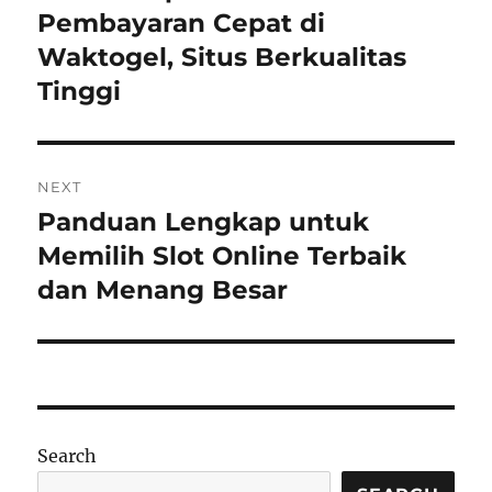
post:
Pembayaran Cepat di
Waktogel, Situs Berkualitas
Tinggi
NEXT
Panduan Lengkap untuk
Next
post:
Memilih Slot Online Terbaik
dan Menang Besar
Search