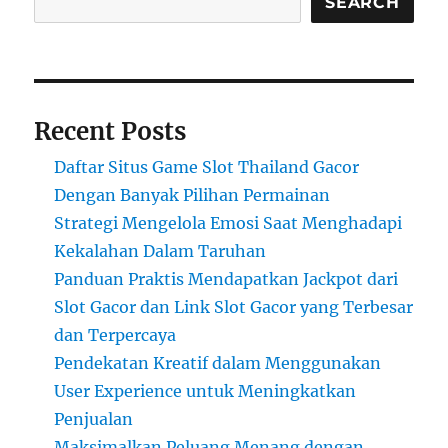
SEARCH
Recent Posts
Daftar Situs Game Slot Thailand Gacor
Dengan Banyak Pilihan Permainan
Strategi Mengelola Emosi Saat Menghadapi
Kekalahan Dalam Taruhan
Panduan Praktis Mendapatkan Jackpot dari
Slot Gacor dan Link Slot Gacor yang Terbesar
dan Terpercaya
Pendekatan Kreatif dalam Menggunakan
User Experience untuk Meningkatkan
Penjualan
Maksimalkan Peluang Menang dengan