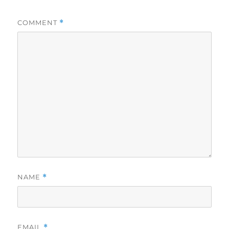
COMMENT
*
NAME
*
EMAIL
*