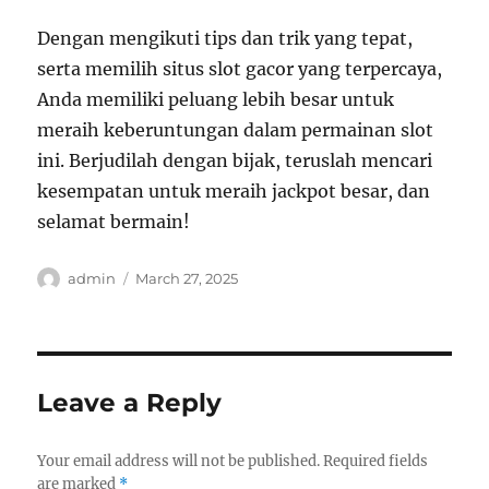
Dengan mengikuti tips dan trik yang tepat,
serta memilih situs slot gacor yang terpercaya,
Anda memiliki peluang lebih besar untuk
meraih keberuntungan dalam permainan slot
ini. Berjudilah dengan bijak, teruslah mencari
kesempatan untuk meraih jackpot besar, dan
selamat bermain!
Author
Posted
admin
March 27, 2025
on
Leave a Reply
Your email address will not be published.
Required fields
are marked
*