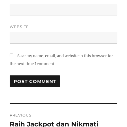
WEBSITE
Save my name, email, and website in this browser for
the next time I comment.
Post
PREVIOUS
navigation
Raih Jackpot dan Nikmati
Previous