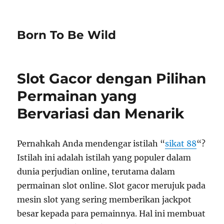
Born To Be Wild
Slot Gacor dengan Pilihan
Permainan yang
Bervariasi dan Menarik
Pernahkah Anda mendengar istilah “
sikat 88
“?
Istilah ini adalah istilah yang populer dalam
dunia perjudian online, terutama dalam
permainan slot online. Slot gacor merujuk pada
mesin slot yang sering memberikan jackpot
besar kepada para pemainnya. Hal ini membuat