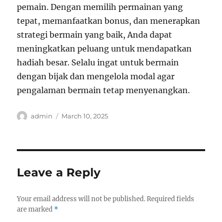
pemain. Dengan memilih permainan yang
tepat, memanfaatkan bonus, dan menerapkan
strategi bermain yang baik, Anda dapat
meningkatkan peluang untuk mendapatkan
hadiah besar. Selalu ingat untuk bermain
dengan bijak dan mengelola modal agar
pengalaman bermain tetap menyenangkan.
Author
Posted
admin
March 10, 2025
on
Leave a Reply
Your email address will not be published.
Required fields
are marked
*