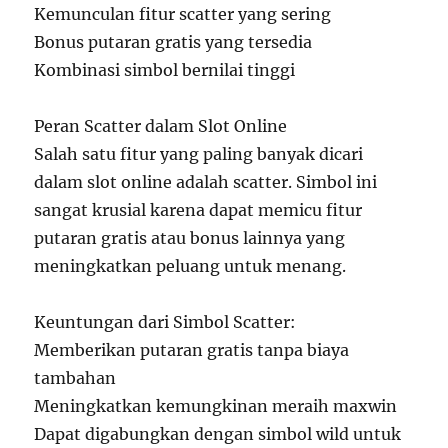
Kemunculan fitur scatter yang sering
Bonus putaran gratis yang tersedia
Kombinasi simbol bernilai tinggi
Peran Scatter dalam Slot Online
Salah satu fitur yang paling banyak dicari
dalam slot online adalah scatter. Simbol ini
sangat krusial karena dapat memicu fitur
putaran gratis atau bonus lainnya yang
meningkatkan peluang untuk menang.
Keuntungan dari Simbol Scatter:
Memberikan putaran gratis tanpa biaya
tambahan
Meningkatkan kemungkinan meraih maxwin
Dapat digabungkan dengan simbol wild untuk