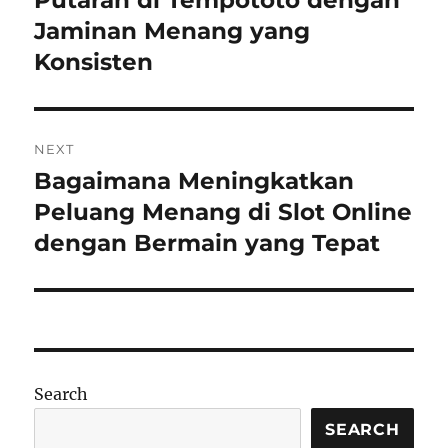
Putaran di Tempototo dengan
Jaminan Menang yang
Konsisten
NEXT
Bagaimana Meningkatkan
Next
post:
Peluang Menang di Slot Online
dengan Bermain yang Tepat
Search
SEARCH