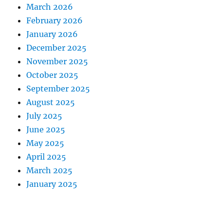
March 2026
February 2026
January 2026
December 2025
November 2025
October 2025
September 2025
August 2025
July 2025
June 2025
May 2025
April 2025
March 2025
January 2025