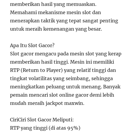
memberikan hasil yang memuaskan.
Memahami mekanisme mesin slot dan
menerapkan taktik yang tepat sangat penting
untuk meraih kemenangan yang besar.
Apa Itu Slot Gacor?
Slot gacor mengacu pada mesin slot yang kerap
memberikan hasil tinggi. Mesin ini memiliki
RTP (Return to Player) yang relatif tinggi dan
tingkat volatilitas yang seimbang, sehingga
meningkatkan peluang untuk menang. Banyak
pemain mencari slot online gacor demi lebih
mudah meraih jackpot maxwin.
CiriCiri Slot Gacor Meliputi:
RTP yang tinggi (di atas 95%)