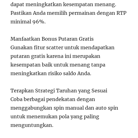
dapat meningkatkan kesempatan menang.
Pastikan Anda memilih permainan dengan RTP
minimal 96%.
Manfaatkan Bonus Putaran Gratis
Gunakan fitur scatter untuk mendapatkan
putaran gratis karena ini merupakan
kesempatan baik untuk menang tanpa
meningkatkan risiko saldo Anda.
Terapkan Strategi Taruhan yang Sesuai
Coba berbagai pendekatan dengan
menggabungkan spin manual dan auto spin
untuk menemukan pola yang paling
menguntungkan.