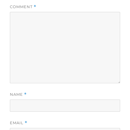
COMMENT
*
NAME
*
EMAIL
*