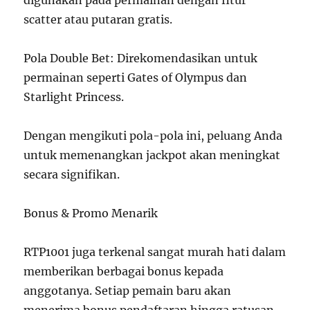
digunakan pada permainan dengan fitur
scatter atau putaran gratis.
Pola Double Bet: Direkomendasikan untuk
permainan seperti Gates of Olympus dan
Starlight Princess.
Dengan mengikuti pola-pola ini, peluang Anda
untuk memenangkan jackpot akan meningkat
secara signifikan.
Bonus & Promo Menarik
RTP1001 juga terkenal sangat murah hati dalam
memberikan berbagai bonus kepada
anggotanya. Setiap pemain baru akan