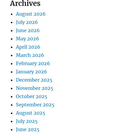
Archives
August 2026
July 2026
June 2026
May 2026
April 2026
March 2026
February 2026
January 2026
December 2025
November 2025
October 2025
September 2025
August 2025
July 2025
June 2025