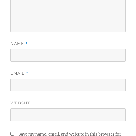
NAME
*
EMAIL
*
WEBSITE
Save my name, email, and website in this browser for