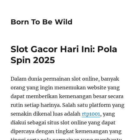
Born To Be Wild
Slot Gacor Hari Ini: Pola
Spin 2025
Dalam dunia permainan slot online, banyak
orang yang ingin menemukan website yang
dapat memberikan kemenangan besar secara
rutin setiap harinya. Salah satu platform yang
semakin dikenal luas adalah
rtp1001
, yang
diakui sebagai situs slot online yang dapat
dipercaya dengan tingkat kemenangan yang