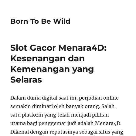
Born To Be Wild
Slot Gacor Menara4D:
Kesenangan dan
Kemenangan yang
Selaras
Dalam dunia digital saat ini, perjudian online
semakin diminati oleh banyak orang. Salah
satu platform yang telah menjadi pilihan
utama bagi penggemar judi adalah Menara4D.
Dikenal dengan reputasinya sebagai situs yang