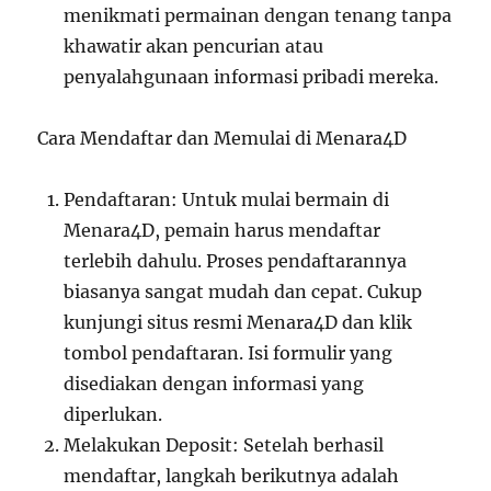
menikmati permainan dengan tenang tanpa
khawatir akan pencurian atau
penyalahgunaan informasi pribadi mereka.
Cara Mendaftar dan Memulai di Menara4D
Pendaftaran: Untuk mulai bermain di
Menara4D, pemain harus mendaftar
terlebih dahulu. Proses pendaftarannya
biasanya sangat mudah dan cepat. Cukup
kunjungi situs resmi Menara4D dan klik
tombol pendaftaran. Isi formulir yang
disediakan dengan informasi yang
diperlukan.
Melakukan Deposit: Setelah berhasil
mendaftar, langkah berikutnya adalah