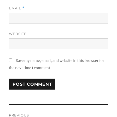
EMAIL
*
WEBSITE
Save my name, email, and website in this browser for
the next time I comment.
Post
PREVIOUS