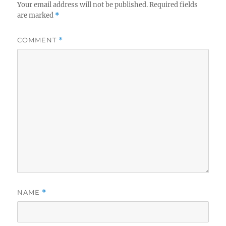
Your email address will not be published.
Required fields
are marked
*
COMMENT
*
NAME
*