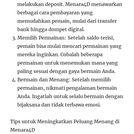
melakukan deposit. Menara4D menawarkan
berbagai cara pembayaran yang
memudahkan pemain, mulai dari transfer
bank hingga dompet digital.
Memilih Permainan: Setelah saldo terisi,
pemain bisa mulai mencari permainan yang
mereka inginkan. Cobalah beberapa
permainan untuk menemukan mana yang
paling sesuai dengan gaya bermain Anda.
Bermain dan Menang: Setelah memilih
permainan, nikmati pengalaman bermain
Anda. Ingatlah untuk selalu bermain dengan
bijaksana dan tidak terbawa emosi.
Tips untuk Meningkatkan Peluang Menang di
Menara4D