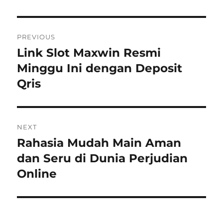
Post
PREVIOUS
navigation
Link Slot Maxwin Resmi
Previous
post:
Minggu Ini dengan Deposit
Qris
NEXT
Rahasia Mudah Main Aman
Next
post:
dan Seru di Dunia Perjudian
Online