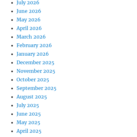
July 2026
June 2026
May 2026
April 2026
March 2026
February 2026
January 2026
December 2025
November 2025
October 2025
September 2025
August 2025
July 2025
June 2025
May 2025
April 2025