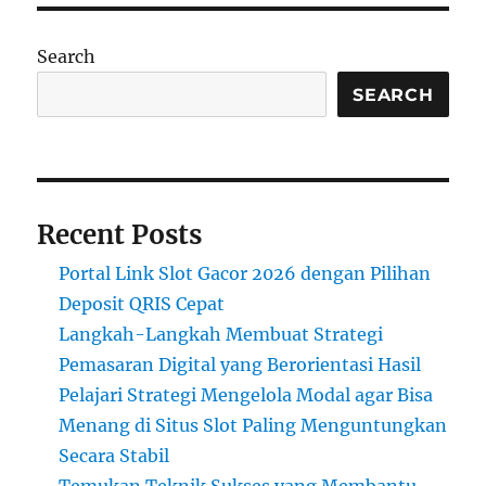
Search
SEARCH
Recent Posts
Portal Link Slot Gacor 2026 dengan Pilihan
Deposit QRIS Cepat
Langkah-Langkah Membuat Strategi
Pemasaran Digital yang Berorientasi Hasil
Pelajari Strategi Mengelola Modal agar Bisa
Menang di Situs Slot Paling Menguntungkan
Secara Stabil