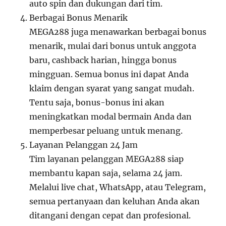
auto spin dan dukungan dari tim.
Berbagai Bonus Menarik
MEGA288 juga menawarkan berbagai bonus
menarik, mulai dari bonus untuk anggota
baru, cashback harian, hingga bonus
mingguan. Semua bonus ini dapat Anda
klaim dengan syarat yang sangat mudah.
Tentu saja, bonus-bonus ini akan
meningkatkan modal bermain Anda dan
memperbesar peluang untuk menang.
Layanan Pelanggan 24 Jam
Tim layanan pelanggan MEGA288 siap
membantu kapan saja, selama 24 jam.
Melalui live chat, WhatsApp, atau Telegram,
semua pertanyaan dan keluhan Anda akan
ditangani dengan cepat dan profesional.