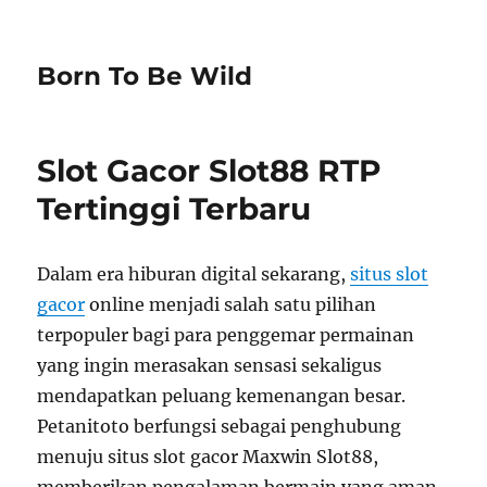
Born To Be Wild
Slot Gacor Slot88 RTP
Tertinggi Terbaru
Dalam era hiburan digital sekarang,
situs slot
gacor
online menjadi salah satu pilihan
terpopuler bagi para penggemar permainan
yang ingin merasakan sensasi sekaligus
mendapatkan peluang kemenangan besar.
Petanitoto berfungsi sebagai penghubung
menuju situs slot gacor Maxwin Slot88,