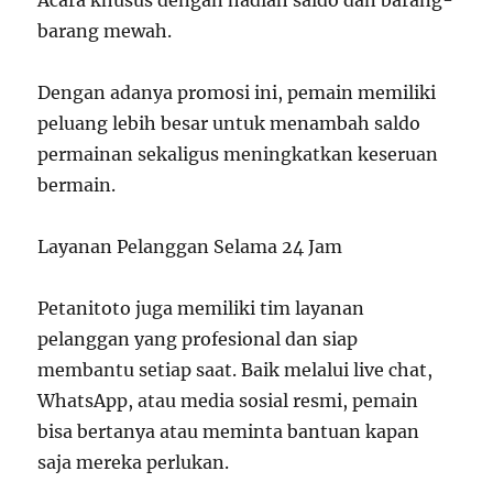
Acara khusus dengan hadiah saldo dan barang-
barang mewah.
Dengan adanya promosi ini, pemain memiliki
peluang lebih besar untuk menambah saldo
permainan sekaligus meningkatkan keseruan
bermain.
Layanan Pelanggan Selama 24 Jam
Petanitoto juga memiliki tim layanan
pelanggan yang profesional dan siap
membantu setiap saat. Baik melalui live chat,
WhatsApp, atau media sosial resmi, pemain
bisa bertanya atau meminta bantuan kapan
saja mereka perlukan.