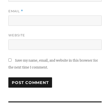
EMAIL
*
WEBSITE
Save my name, email, and website in this browser for
the next time I comment.
Post