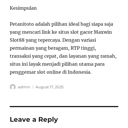
Kesimpulan
Petanitoto adalah pilihan ideal bagi siapa saja
yang mencari link ke situs slot gacor Maxwin
Slot88 yang tepercaya. Dengan variasi
permainan yang beragam, RTP tinggi,
transaksi yang cepat, dan layanan yang ramah,
situs ini layak menjadi pilihan utama para
penggemar slot online di Indonesia.
Author
Posted
admin
August 17, 2025
on
Leave a Reply