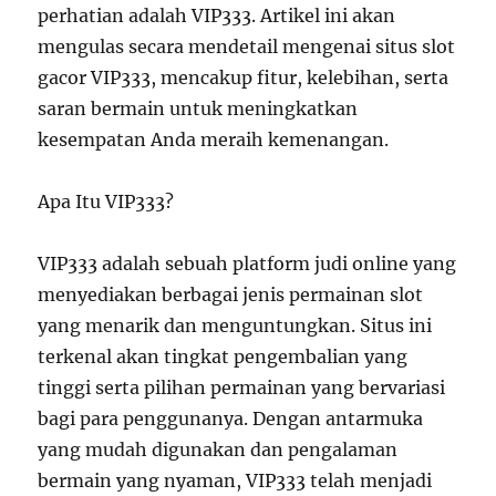
perhatian adalah VIP333. Artikel ini akan
mengulas secara mendetail mengenai situs slot
gacor VIP333, mencakup fitur, kelebihan, serta
saran bermain untuk meningkatkan
kesempatan Anda meraih kemenangan.
Apa Itu VIP333?
VIP333 adalah sebuah platform judi online yang
menyediakan berbagai jenis permainan slot
yang menarik dan menguntungkan. Situs ini
terkenal akan tingkat pengembalian yang
tinggi serta pilihan permainan yang bervariasi
bagi para penggunanya. Dengan antarmuka
yang mudah digunakan dan pengalaman
bermain yang nyaman, VIP333 telah menjadi