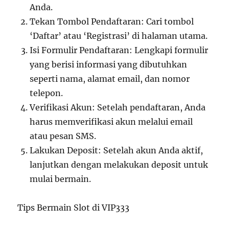
Anda.
Tekan Tombol Pendaftaran: Cari tombol
‘Daftar’ atau ‘Registrasi’ di halaman utama.
Isi Formulir Pendaftaran: Lengkapi formulir
yang berisi informasi yang dibutuhkan
seperti nama, alamat email, dan nomor
telepon.
Verifikasi Akun: Setelah pendaftaran, Anda
harus memverifikasi akun melalui email
atau pesan SMS.
Lakukan Deposit: Setelah akun Anda aktif,
lanjutkan dengan melakukan deposit untuk
mulai bermain.
Tips Bermain Slot di VIP333