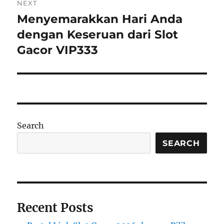
NEXT
Menyemarakkan Hari Anda
Next
post:
dengan Keseruan dari Slot
Gacor VIP333
Search
SEARCH
Recent Posts