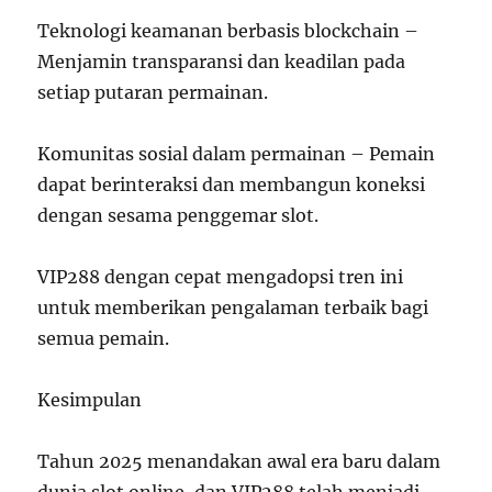
Teknologi keamanan berbasis blockchain –
Menjamin transparansi dan keadilan pada
setiap putaran permainan.
Komunitas sosial dalam permainan – Pemain
dapat berinteraksi dan membangun koneksi
dengan sesama penggemar slot.
VIP288 dengan cepat mengadopsi tren ini
untuk memberikan pengalaman terbaik bagi
semua pemain.
Kesimpulan
Tahun 2025 menandakan awal era baru dalam