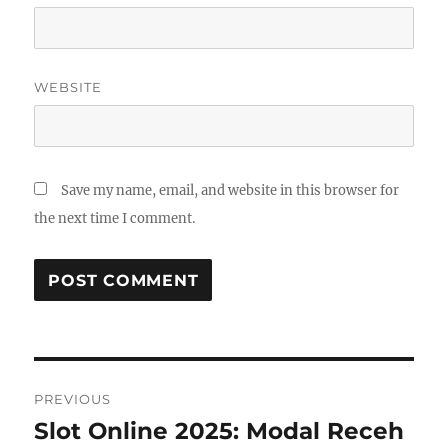
WEBSITE
Save my name, email, and website in this browser for
the next time I comment.
Post
PREVIOUS
navigation
Slot Online 2025: Modal Receh
Previous