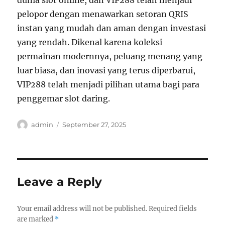
dunia slot online, dan VIP288 telah menjadi
pelopor dengan menawarkan setoran QRIS
instan yang mudah dan aman dengan investasi
yang rendah. Dikenal karena koleksi
permainan modernnya, peluang menang yang
luar biasa, dan inovasi yang terus diperbarui,
VIP288 telah menjadi pilihan utama bagi para
penggemar slot daring.
Author
Posted
admin
September 27, 2025
on
Leave a Reply
Your email address will not be published.
Required fields
are marked
*