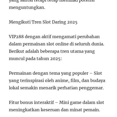
yang santai tetapi tetap memiliki potensi
menguntungkan.
Mengikuti Tren Slot Daring 2025
VIP288 dengan aktif mengamati perubahan
dalam permainan slot online di seluruh dunia.
Berikut adalah beberapa tren utama yang
muncul pada tahun 2025:
Permainan dengan tema yang populer – Slot
yang terinspirasi oleh anime, film, dan budaya
lokal semakin menarik perhatian penggemar.
Fitur bonus interaktif – Mini game dalam slot
meningkatkan keseruan dan minat pemain.