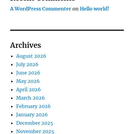
A WordPress Commenter
on
Hello world!
Archives
August 2026
July 2026
June 2026
May 2026
April 2026
March 2026
February 2026
January 2026
December 2025
November 2025