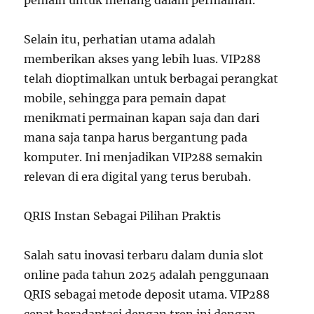
pemain untuk menang dalam permainan.
Selain itu, perhatian utama adalah
memberikan akses yang lebih luas. VIP288
telah dioptimalkan untuk berbagai perangkat
mobile, sehingga para pemain dapat
menikmati permainan kapan saja dan dari
mana saja tanpa harus bergantung pada
komputer. Ini menjadikan VIP288 semakin
relevan di era digital yang terus berubah.
QRIS Instan Sebagai Pilihan Praktis
Salah satu inovasi terbaru dalam dunia slot
online pada tahun 2025 adalah penggunaan
QRIS sebagai metode deposit utama. VIP288