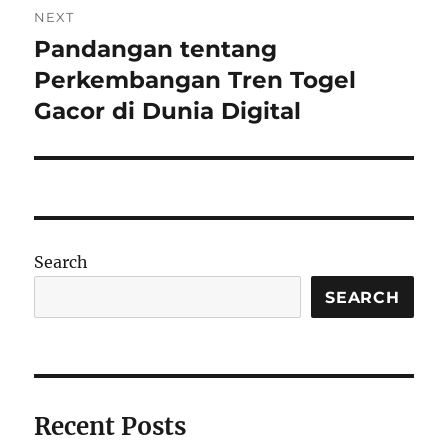
NEXT
Pandangan tentang
Next
post:
Perkembangan Tren Togel
Gacor di Dunia Digital
Search
SEARCH
Recent Posts