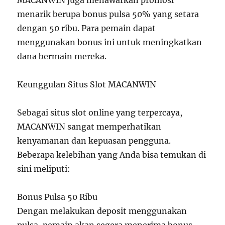
MACANWIN juga menawarkan promosi
menarik berupa bonus pulsa 50% yang setara
dengan 50 ribu. Para pemain dapat
menggunakan bonus ini untuk meningkatkan
dana bermain mereka.
Keunggulan Situs Slot MACANWIN
Sebagai situs slot online yang terpercaya,
MACANWIN sangat memperhatikan
kenyamanan dan kepuasan pengguna.
Beberapa kelebihan yang Anda bisa temukan di
sini meliputi:
Bonus Pulsa 50 Ribu
Dengan melakukan deposit menggunakan