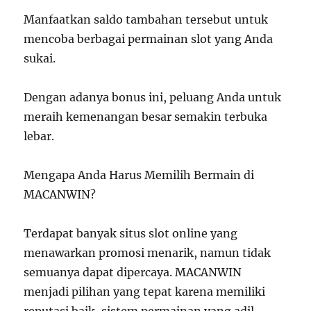
Manfaatkan saldo tambahan tersebut untuk
mencoba berbagai permainan slot yang Anda
sukai.
Dengan adanya bonus ini, peluang Anda untuk
meraih kemenangan besar semakin terbuka
lebar.
Mengapa Anda Harus Memilih Bermain di
MACANWIN?
Terdapat banyak situs slot online yang
menawarkan promosi menarik, namun tidak
semuanya dapat dipercaya. MACANWIN
menjadi pilihan yang tepat karena memiliki