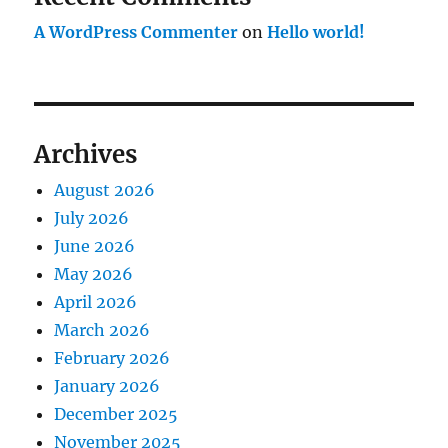
A WordPress Commenter
on
Hello world!
Archives
August 2026
July 2026
June 2026
May 2026
April 2026
March 2026
February 2026
January 2026
December 2025
November 2025