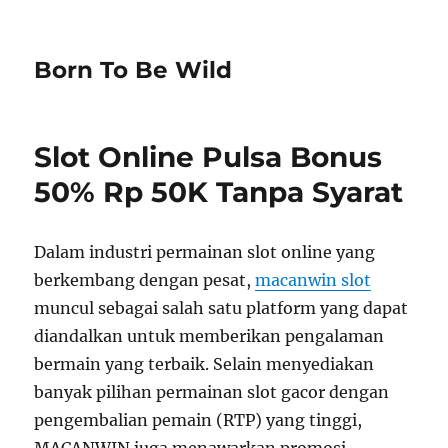
Born To Be Wild
Slot Online Pulsa Bonus
50% Rp 50K Tanpa Syarat
Dalam industri permainan slot online yang
berkembang dengan pesat,
macanwin slot
muncul sebagai salah satu platform yang dapat
diandalkan untuk memberikan pengalaman
bermain yang terbaik. Selain menyediakan
banyak pilihan permainan slot gacor dengan
pengembalian pemain (RTP) yang tinggi,