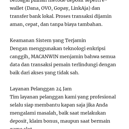
berbagai pilihan metode deposit seperti e-
wallet (Dana, OVO, Gopay, LinkAja) dan
transfer bank lokal. Proses transaksi dijamin
aman, cepat, dan tanpa biaya tambahan.
Keamanan Sistem yang Terjamin
Dengan menggunakan teknologi enkripsi
canggih, MACANWIN menjamin bahwa semua
data dan transaksi pemain terlindungi dengan
baik dari akses yang tidak sah.
Layanan Pelanggan 24 Jam
Tim layanan pelanggan kami yang profesional
selalu siap membantu kapan saja jika Anda
mengalami masalah, baik saat melakukan
deposit, klaim bonus, maupun saat bermain