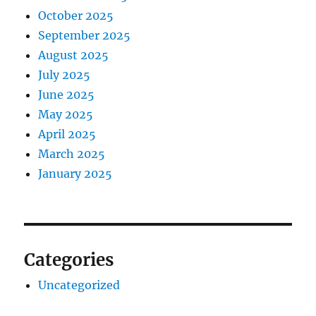
October 2025
September 2025
August 2025
July 2025
June 2025
May 2025
April 2025
March 2025
January 2025
Categories
Uncategorized