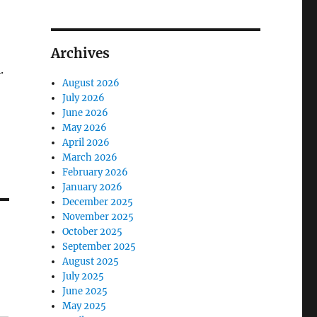
Archives
.
August 2026
July 2026
June 2026
May 2026
April 2026
March 2026
February 2026
January 2026
December 2025
November 2025
October 2025
September 2025
August 2025
July 2025
June 2025
May 2025