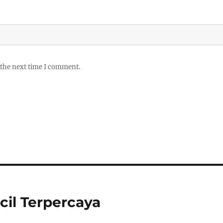
 the next time I comment.
cil Terpercaya