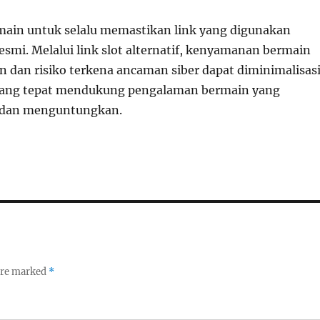
main untuk selalu memastikan link yang digunakan
esmi. Melalui link slot alternatif, kenyamanan bermain
n dan risiko terkena ancaman siber dapat diminimalisasi
 yang tepat mendukung pengalaman bermain yang
dan menguntungkan.
 are marked
*