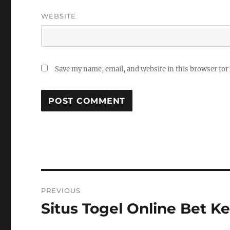
WEBSITE
Save my name, email, and website in this browser for
Post
PREVIOUS
navigation
Situs Togel Online Bet Ke
Previous
post: