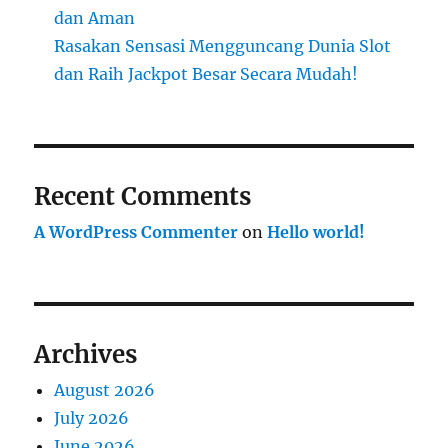
dan Aman
Rasakan Sensasi Mengguncang Dunia Slot
dan Raih Jackpot Besar Secara Mudah!
Recent Comments
A WordPress Commenter
on
Hello world!
Archives
August 2026
July 2026
June 2026