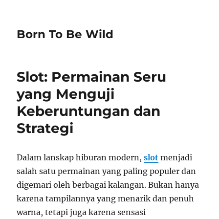
Born To Be Wild
Slot: Permainan Seru
yang Menguji
Keberuntungan dan
Strategi
Dalam lanskap hiburan modern,
slot
menjadi
salah satu permainan yang paling populer dan
digemari oleh berbagai kalangan. Bukan hanya
karena tampilannya yang menarik dan penuh
warna, tetapi juga karena sensasi