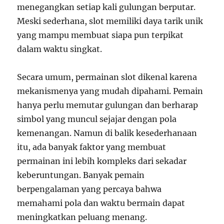
menegangkan setiap kali gulungan berputar.
Meski sederhana, slot memiliki daya tarik unik
yang mampu membuat siapa pun terpikat
dalam waktu singkat.
Secara umum, permainan slot dikenal karena
mekanismenya yang mudah dipahami. Pemain
hanya perlu memutar gulungan dan berharap
simbol yang muncul sejajar dengan pola
kemenangan. Namun di balik kesederhanaan
itu, ada banyak faktor yang membuat
permainan ini lebih kompleks dari sekadar
keberuntungan. Banyak pemain
berpengalaman yang percaya bahwa
memahami pola dan waktu bermain dapat
meningkatkan peluang menang.