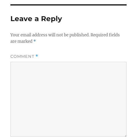
Leave a Reply
Your email address will not be published.
Required fields
are marked
*
COMMENT
*