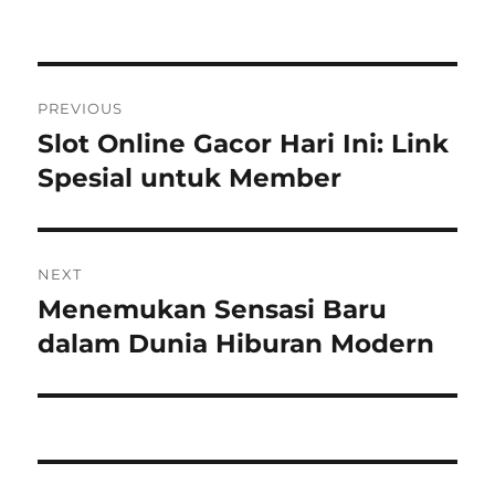
Post
PREVIOUS
navigation
Slot Online Gacor Hari Ini: Link
Previous
post:
Spesial untuk Member
NEXT
Menemukan Sensasi Baru
Next
post:
dalam Dunia Hiburan Modern