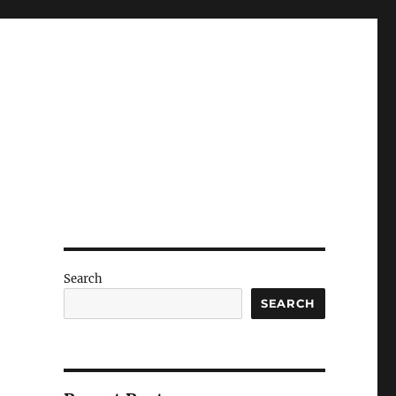
Search
SEARCH