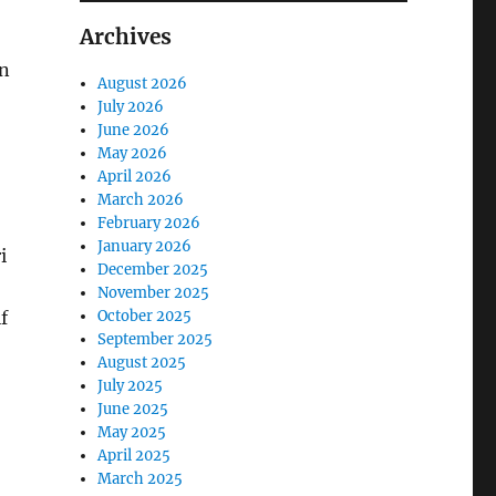
Archives
an
August 2026
July 2026
June 2026
May 2026
April 2026
March 2026
February 2026
January 2026
i
December 2025
November 2025
f
October 2025
September 2025
August 2025
July 2025
June 2025
May 2025
April 2025
March 2025