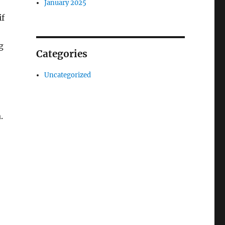
January 2025
if
g
Categories
Uncategorized
.