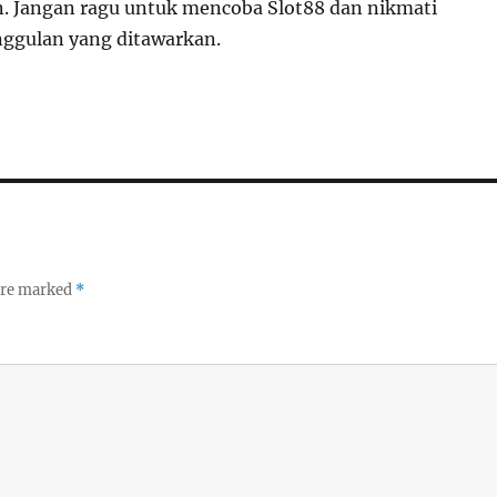
 Jangan ragu untuk mencoba Slot88 dan nikmati
unggulan yang ditawarkan.
 are marked
*