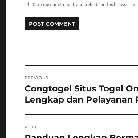
Save my name, email, and website in this browser for
Post
PREVIOUS
navigation
Congtogel Situs Togel On
Previous
post:
Lengkap dan Pelayanan P
NEXT
Panduan Lengkap Bermai
Next