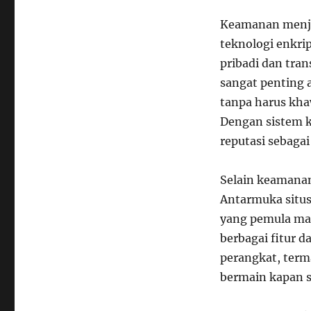
Keamanan menjad
teknologi enkri
pribadi dan tra
sangat penting 
tanpa harus kha
Dengan sistem 
reputasi sebagai
Selain keamanan
Antarmuka situs
yang pemula ma
berbagai fitur d
perangkat, term
bermain kapan sa