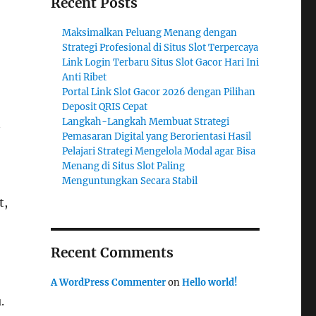
Recent Posts
Maksimalkan Peluang Menang dengan
Strategi Profesional di Situs Slot Terpercaya
Link Login Terbaru Situs Slot Gacor Hari Ini
Anti Ribet
Portal Link Slot Gacor 2026 dengan Pilihan
Deposit QRIS Cepat
Langkah-Langkah Membuat Strategi
n
Pemasaran Digital yang Berorientasi Hasil
Pelajari Strategi Mengelola Modal agar Bisa
Menang di Situs Slot Paling
Menguntungkan Secara Stabil
t,
Recent Comments
A WordPress Commenter
on
Hello world!
.