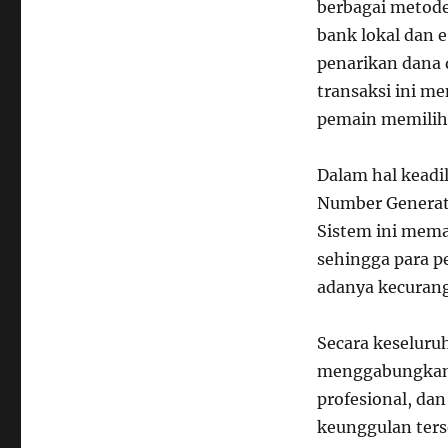
berbagai metode
bank lokal dan 
penarikan dana 
transaksi ini m
pemain memilih S
Dalam hal kead
Number Generato
Sistem ini mema
sehingga para p
adanya kecuran
Secara keseluruh
menggabungkan 
profesional, da
keunggulan ters