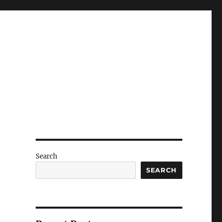
Search
SEARCH