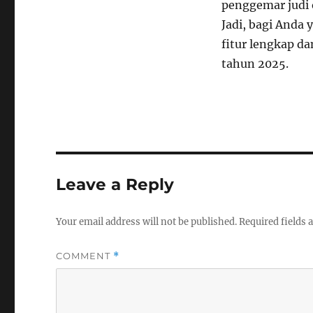
penggemar judi
Jadi, bagi Anda 
fitur lengkap d
tahun 2025.
Leave a Reply
Your email address will not be published.
Required fields
COMMENT
*