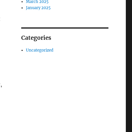
March 2025
January 2025
g
Categories
Uncategorized
,