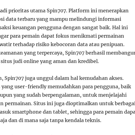
i prioritas utama Spin707. Platform ini menerapkan
psi data terbaru yang mampu melindungi informasi
nsaksi keuangan pengguna dengan sangat baik. Hal ini
agar para pemain dapat fokus menikmati permainan
watir terhadap risiko kebocoran data atau penipuan.
keamanan yang terpercaya, Spin707 berhasil membangu
 situs judi online yang aman dan kredibel.
, Spin707 juga unggul dalam hal kemudahan akses.
 yang user-friendly memudahkan para pengguna, baik
upun yang sudah berpengalaman, untuk menjelajahi
an permainan. Situs ini juga dioptimalkan untuk berbaga
asuk smartphone dan tablet, sehingga para pemain dap
ja dan di mana saja tanpa kendala teknis.