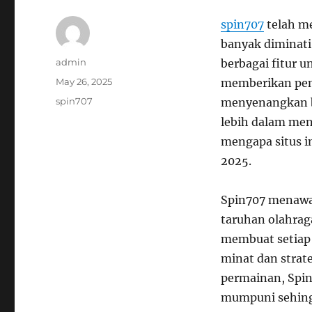
spin707
telah me
banyak diminati
Author
admin
berbagai fitur 
Posted
May 26, 2025
memberikan pen
on
Tags
spin707
menyenangkan b
lebih dalam men
mengapa situs in
2025.
Spin707 menawar
taruhan olahrag
membuat setiap 
minat dan strate
permainan, Spin
mumpuni sehingg