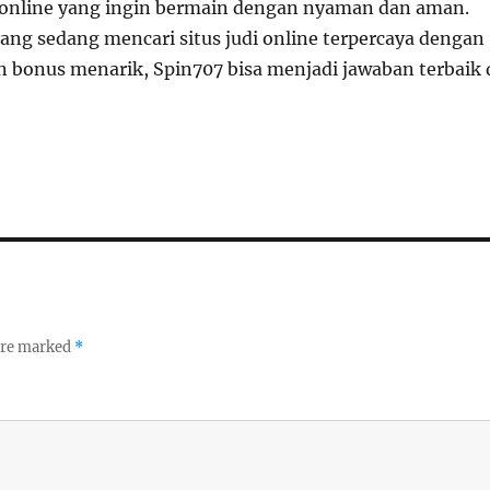
 online yang ingin bermain dengan nyaman dan aman.
yang sedang mencari situs judi online terpercaya dengan
an bonus menarik, Spin707 bisa menjadi jawaban terbaik 
 are marked
*