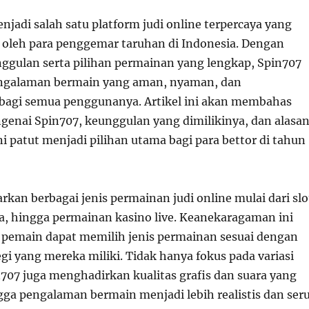
njadi salah satu platform judi online terpercaya yang
 oleh para penggemar taruhan di Indonesia. Dengan
unggulan serta pilihan permainan yang lengkap, Spin707
galaman bermain yang aman, nyaman, dan
agi semua penggunanya. Artikel ini akan membahas
genai Spin707, keunggulan yang dimilikinya, dan alasa
i patut menjadi pilihan utama bagi para bettor di tahun
kan berbagai jenis permainan judi online mulai dari slo
a, hingga permainan kasino live. Keanekaragaman ini
pemain dapat memilih jenis permainan sesuai dengan
gi yang mereka miliki. Tidak hanya fokus pada variasi
707 juga menghadirkan kualitas grafis dan suara yang
a pengalaman bermain menjadi lebih realistis dan seru