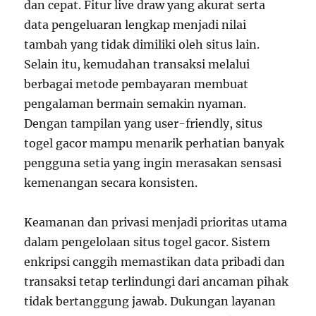
dan cepat. Fitur live draw yang akurat serta
data pengeluaran lengkap menjadi nilai
tambah yang tidak dimiliki oleh situs lain.
Selain itu, kemudahan transaksi melalui
berbagai metode pembayaran membuat
pengalaman bermain semakin nyaman.
Dengan tampilan yang user-friendly, situs
togel gacor mampu menarik perhatian banyak
pengguna setia yang ingin merasakan sensasi
kemenangan secara konsisten.
Keamanan dan privasi menjadi prioritas utama
dalam pengelolaan situs togel gacor. Sistem
enkripsi canggih memastikan data pribadi dan
transaksi tetap terlindungi dari ancaman pihak
tidak bertanggung jawab. Dukungan layanan