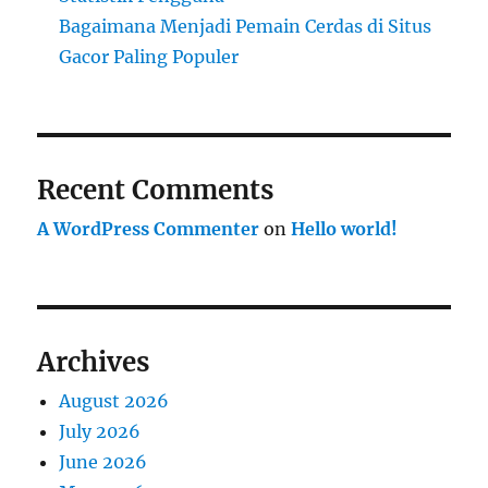
Bagaimana Menjadi Pemain Cerdas di Situs
Gacor Paling Populer
Recent Comments
A WordPress Commenter
on
Hello world!
Archives
August 2026
July 2026
June 2026