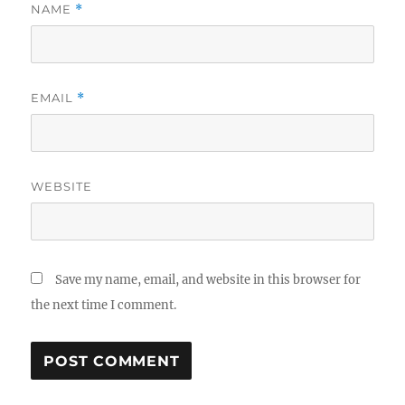
NAME
*
EMAIL
*
WEBSITE
Save my name, email, and website in this browser for
the next time I comment.