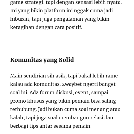
game strategi, tapi dengan sensasi lebih nyata.
Ini yang bikin platform ini nggak cuma jadi
hiburan, tapi juga pengalaman yang bikin
ketagihan dengan cara positif.
Komunitas yang Solid
Main sendirian sih asik, tapi bakal lebih rame
kalau ada komunitas. 2waybet ngerti banget
soal ini. Ada forum diskusi, event, sampai
promo khusus yang bikin pemain bisa saling
terhubung. Jadi bukan cuma soal menang atau
kalah, tapi juga soal membangun relasi dan
berbagi tips antar sesama pemain.