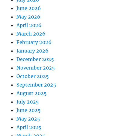
June 2026
May 2026
April 2026
March 2026
February 2026
January 2026
December 2025
November 2025
October 2025
September 2025
August 2025
July 2025
June 2025
May 2025
April 2025
March 2025