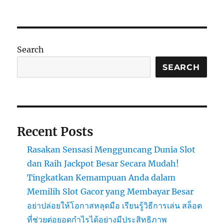
on
Menangkan
Jackpot
di
BabyJP:
Panduan
Search
Lengkap
Bermain
SEARCH
Slot
dan
Kasino
Online
Recent Posts
Rasakan Sensasi Mengguncang Dunia Slot
dan Raih Jackpot Besar Secara Mudah!
Tingkatkan Kemampuan Anda dalam
Memilih Slot Gacor yang Membayar Besar
อย่าปล่อยให้โอกาสหลุดมือ เรียนรู้วิธีการเล่น สล็อต
ที่ช่วยต่อยอดกำไรได้อย่างมีประสิทธิภาพ