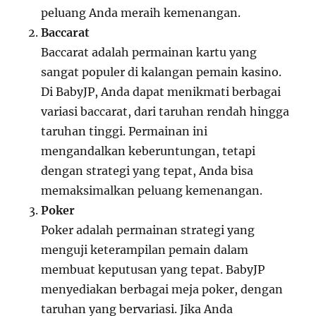
peluang Anda meraih kemenangan.
Baccarat
Baccarat adalah permainan kartu yang
sangat populer di kalangan pemain kasino.
Di BabyJP, Anda dapat menikmati berbagai
variasi baccarat, dari taruhan rendah hingga
taruhan tinggi. Permainan ini
mengandalkan keberuntungan, tetapi
dengan strategi yang tepat, Anda bisa
memaksimalkan peluang kemenangan.
Poker
Poker adalah permainan strategi yang
menguji keterampilan pemain dalam
membuat keputusan yang tepat. BabyJP
menyediakan berbagai meja poker, dengan
taruhan yang bervariasi. Jika Anda