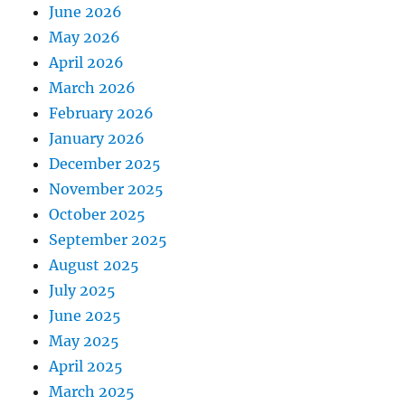
June 2026
May 2026
April 2026
March 2026
February 2026
January 2026
December 2025
November 2025
October 2025
September 2025
August 2025
July 2025
June 2025
May 2025
April 2025
March 2025