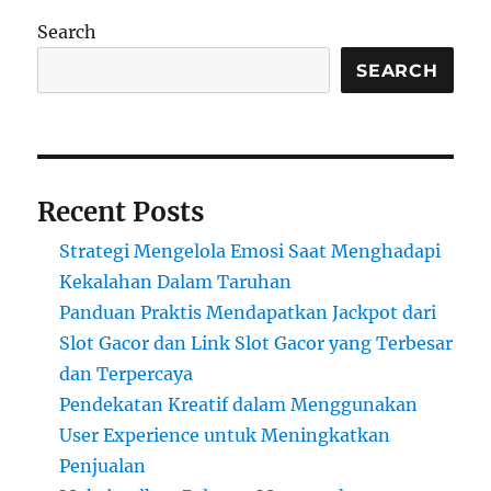
Bandar
Search
Slot
Gacor
SEARCH
yang
Wajib
Kamu
Coba
Recent Posts
Strategi Mengelola Emosi Saat Menghadapi
Kekalahan Dalam Taruhan
Panduan Praktis Mendapatkan Jackpot dari
Slot Gacor dan Link Slot Gacor yang Terbesar
dan Terpercaya
Pendekatan Kreatif dalam Menggunakan
User Experience untuk Meningkatkan
Penjualan