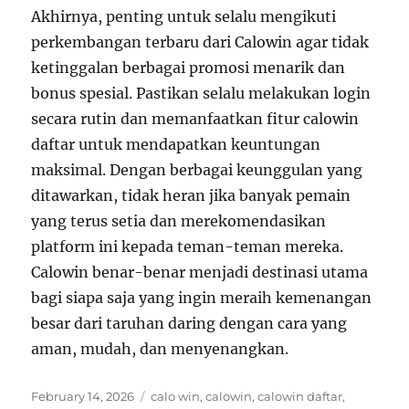
Akhirnya, penting untuk selalu mengikuti
perkembangan terbaru dari Calowin agar tidak
ketinggalan berbagai promosi menarik dan
bonus spesial. Pastikan selalu melakukan login
secara rutin dan memanfaatkan fitur calowin
daftar untuk mendapatkan keuntungan
maksimal. Dengan berbagai keunggulan yang
ditawarkan, tidak heran jika banyak pemain
yang terus setia dan merekomendasikan
platform ini kepada teman-teman mereka.
Calowin benar-benar menjadi destinasi utama
bagi siapa saja yang ingin meraih kemenangan
besar dari taruhan daring dengan cara yang
aman, mudah, dan menyenangkan.
Posted
Tags
February 14, 2026
calo win
,
calowin
,
calowin daftar
,