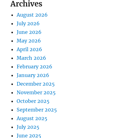
Archives
August 2026
July 2026
June 2026
May 2026
April 2026
March 2026
February 2026
January 2026
December 2025
November 2025
October 2025
September 2025
August 2025
July 2025
June 2025