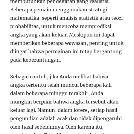
membutuhkan pendekatan yang realistis.
Beberapa pemain menggunakan strategi
matematika, seperti analisis statistik atau teori
probabilitas, untuk mencoba memprediksi
angka yang akan keluar. Meskipun ini dapat
memberikan beberapa wawasan, penting untuk
diingat bahwa permainan ini tetap bergantung
pada keberuntungan.
Sebagai contoh, jika Anda melihat bahwa
angka tertentu telah muncul beberapa kali
dalam beberapa minggu terakhir, Anda
mungkin berpikir bahwa angka tersebut akan
keluar lagi. Namun, dalam lotere, setiap hasil
pengundian adalah acak dan tidak dipengaruhi
oleh hasil sebelumnya. Oleh karena itu,