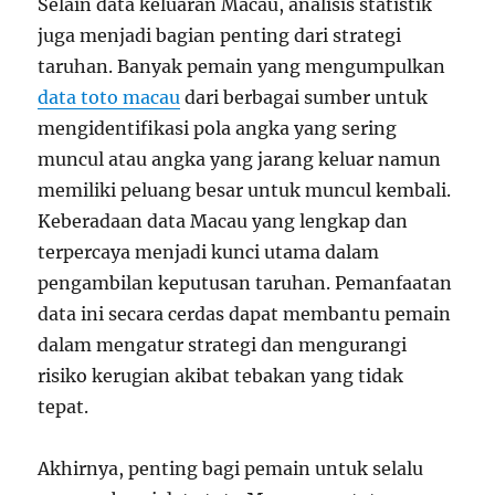
Selain data keluaran Macau, analisis statistik
juga menjadi bagian penting dari strategi
taruhan. Banyak pemain yang mengumpulkan
data toto macau
dari berbagai sumber untuk
mengidentifikasi pola angka yang sering
muncul atau angka yang jarang keluar namun
memiliki peluang besar untuk muncul kembali.
Keberadaan data Macau yang lengkap dan
terpercaya menjadi kunci utama dalam
pengambilan keputusan taruhan. Pemanfaatan
data ini secara cerdas dapat membantu pemain
dalam mengatur strategi dan mengurangi
risiko kerugian akibat tebakan yang tidak
tepat.
Akhirnya, penting bagi pemain untuk selalu