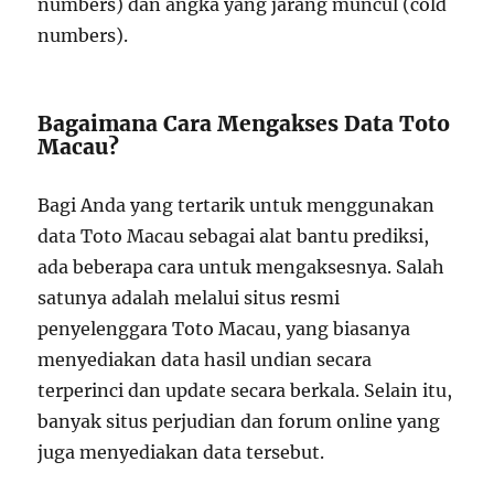
numbers) dan angka yang jarang muncul (cold
numbers).
Bagaimana Cara Mengakses Data Toto
Macau?
Bagi Anda yang tertarik untuk menggunakan
data Toto Macau sebagai alat bantu prediksi,
ada beberapa cara untuk mengaksesnya. Salah
satunya adalah melalui situs resmi
penyelenggara Toto Macau, yang biasanya
menyediakan data hasil undian secara
terperinci dan update secara berkala. Selain itu,
banyak situs perjudian dan forum online yang
juga menyediakan data tersebut.