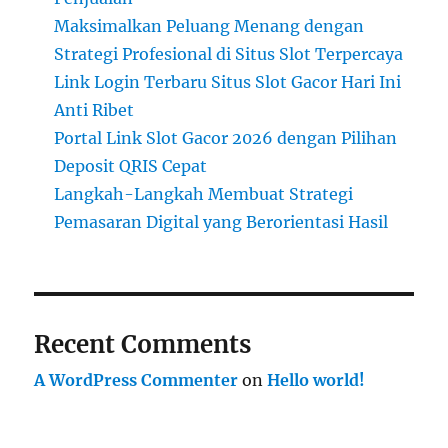
Maksimalkan Peluang Menang dengan
Strategi Profesional di Situs Slot Terpercaya
Link Login Terbaru Situs Slot Gacor Hari Ini
Anti Ribet
Portal Link Slot Gacor 2026 dengan Pilihan
Deposit QRIS Cepat
Langkah-Langkah Membuat Strategi
Pemasaran Digital yang Berorientasi Hasil
Recent Comments
A WordPress Commenter
on
Hello world!