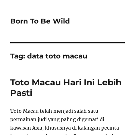
Born To Be Wild
Tag:
data toto macau
Toto Macau Hari Ini Lebih
Pasti
Toto Macau telah menjadi salah satu
permainan judi yang paling digemari di
kawasan Asia, khususnya di kalangan pecinta