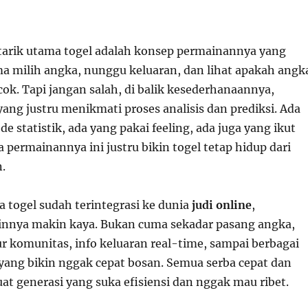
 tarik utama togel adalah konsep permainannya yang
ma milih angka, nunggu keluaran, dan lihat apakah angk
ok. Tapi jangan salah, di balik kesederhanaannya,
ang justru menikmati proses analisis dan prediksi. Ada
e statistik, ada yang pakai feeling, ada juga yang ikut
ya permainannya ini justru bikin togel tetap hidup dari
.
a togel sudah terintegrasi ke dunia
judi online
,
nnya makin kaya. Bukan cuma sekadar pasang angka,
tur komunitas, info keluaran real-time, sampai berbagai
yang bikin nggak cepat bosan. Semua serba cepat dan
uat generasi yang suka efisiensi dan nggak mau ribet.