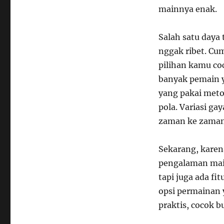
mainnya enak.
Salah satu daya
nggak ribet. Cu
pilihan kamu coc
banyak pemain y
yang pakai metod
pola. Variasi ga
zaman ke zaman
Sekarang, karen
pengalaman mai
tapi juga ada fi
opsi permainan 
praktis, cocok b