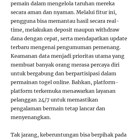
pemain dalam mengelola taruhan mereka
secara aman dan nyaman. Melalui fitur ini,
pengguna bisa memantau hasil secara real-
time, melakukan deposit maupun withdraw
dana dengan cepat, serta mendapatkan update
terbaru mengenai pengumuman pemenang.
Keamanan data menjadi prioritas utama yang
membuat banyak orang merasa percaya diri
untuk bergabung dan berpartisipasi dalam
permainan togel online. Bahkan, platform-
platform terkemuka menawarkan layanan
pelanggan 24/7 untuk memastikan
pengalaman bermain tetap lancar dan
menyenangkan.
Tak jarang, keberuntungan bisa berpihak pada