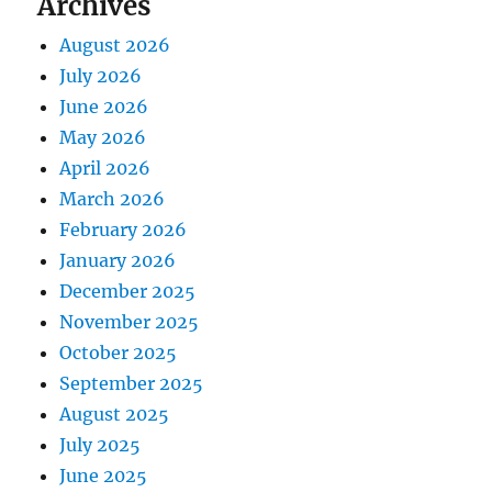
Archives
August 2026
July 2026
June 2026
May 2026
April 2026
March 2026
February 2026
January 2026
December 2025
November 2025
October 2025
September 2025
August 2025
July 2025
June 2025