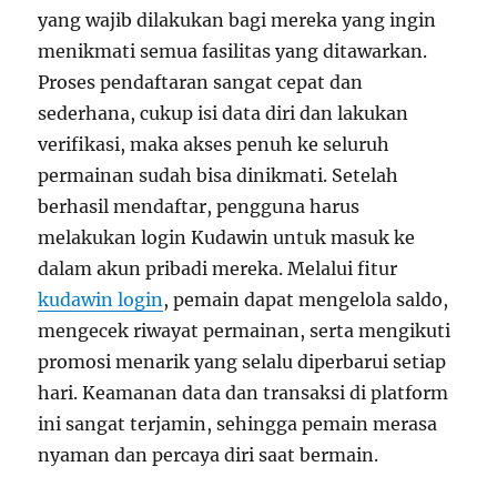
yang wajib dilakukan bagi mereka yang ingin
menikmati semua fasilitas yang ditawarkan.
Proses pendaftaran sangat cepat dan
sederhana, cukup isi data diri dan lakukan
verifikasi, maka akses penuh ke seluruh
permainan sudah bisa dinikmati. Setelah
berhasil mendaftar, pengguna harus
melakukan login Kudawin untuk masuk ke
dalam akun pribadi mereka. Melalui fitur
kudawin login
, pemain dapat mengelola saldo,
mengecek riwayat permainan, serta mengikuti
promosi menarik yang selalu diperbarui setiap
hari. Keamanan data dan transaksi di platform
ini sangat terjamin, sehingga pemain merasa
nyaman dan percaya diri saat bermain.