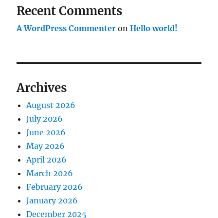
Recent Comments
A WordPress Commenter
on
Hello world!
Archives
August 2026
July 2026
June 2026
May 2026
April 2026
March 2026
February 2026
January 2026
December 2025