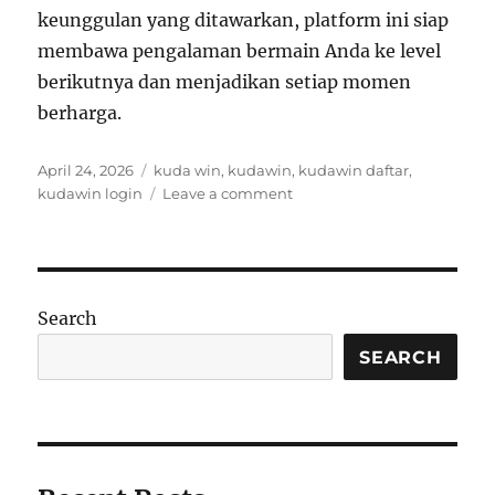
keunggulan yang ditawarkan, platform ini siap
membawa pengalaman bermain Anda ke level
berikutnya dan menjadikan setiap momen
berharga.
Posted
Tags
April 24, 2026
kuda win
,
kudawin
,
kudawin daftar
,
on
on
kudawin login
Leave a comment
Cara
Efektif
Bermain
Slot
Online
Search
untuk
Mendapatkan
SEARCH
Slot
Gacor
Konsisten