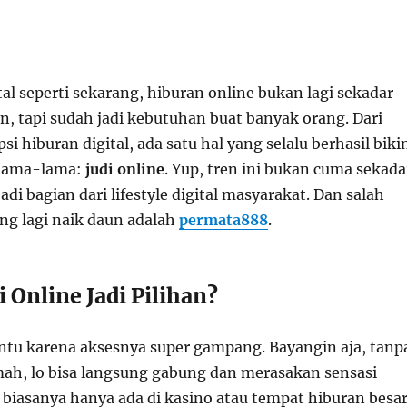
ital seperti sekarang, hiburan online bukan lagi sekadar
n, tapi sudah jadi kebutuhan buat banyak orang. Dari
si hiburan digital, ada satu hal yang selalu berhasil biki
rlama-lama:
judi online
. Yup, tren ini bukan cuma sekada
adi bagian dari lifestyle digital masyarakat. Dan salah
ang lagi naik daun adalah
permata888
.
 Online Jadi Pilihan?
ntu karena aksesnya super gampang. Bayangin aja, tanp
mah, lo bisa langsung gabung dan merasakan sensasi
biasanya hanya ada di kasino atau tempat hiburan besar