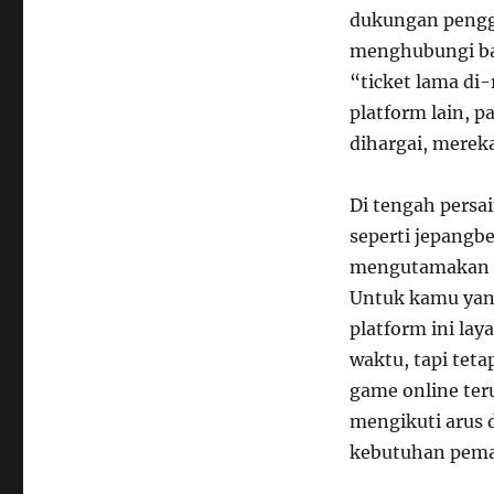
dukungan penggu
menghubungi ba
“ticket lama di-
platform lain, p
dihargai, mereka
Di tengah persa
seperti jepangb
mengutamakan p
Untuk kamu yan
platform ini lay
waktu, tapi tet
game online teru
mengikuti arus 
kebutuhan pema