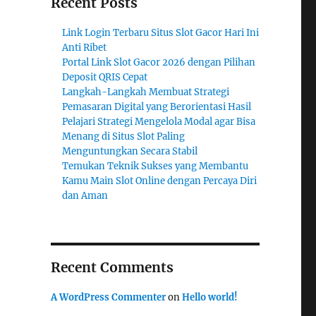
Recent Posts
Link Login Terbaru Situs Slot Gacor Hari Ini
Anti Ribet
Portal Link Slot Gacor 2026 dengan Pilihan
Deposit QRIS Cepat
Langkah-Langkah Membuat Strategi
Pemasaran Digital yang Berorientasi Hasil
Pelajari Strategi Mengelola Modal agar Bisa
Menang di Situs Slot Paling
Menguntungkan Secara Stabil
Temukan Teknik Sukses yang Membantu
Kamu Main Slot Online dengan Percaya Diri
dan Aman
Recent Comments
A WordPress Commenter
on
Hello world!