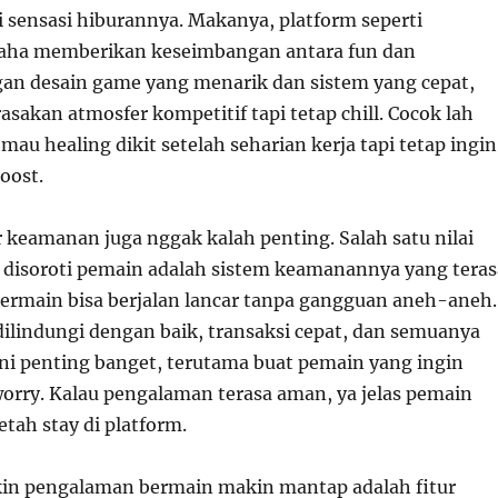
 sensasi hiburannya. Makanya, platform seperti
saha memberikan keseimbangan antara fun dan
an desain game yang menarik dan sistem yang cepat,
sakan atmosfer kompetitif tapi tetap chill. Cocok lah
au healing dikit setelah seharian kerja tapi tetap ingin
oost.
or keamanan juga nggak kalah penting. Salah satu nilai
g disoroti pemain adalah sistem keamanannya yang teras
 bermain bisa berjalan lancar tanpa gangguan aneh-aneh.
ilindungi dengan baik, transaksi cepat, dan semuanya
Ini penting banget, terutama buat pemain yang ingin
orry. Kalau pengalaman terasa aman, ya jelas pemain
tah stay di platform.
ikin pengalaman bermain makin mantap adalah fitur