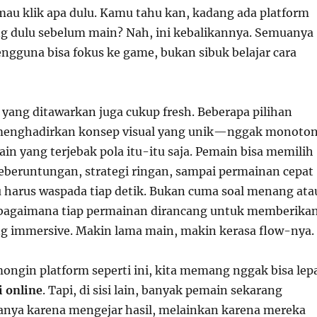
au klik apa dulu. Kamu tahu kan, kadang ada platform
ng dulu sebelum main? Nah, ini kebalikannya. Semuanya
engguna bisa fokus ke game, bukan sibuk belajar cara
yang ditawarkan juga cukup fresh. Beberapa pilihan
enghadirkan konsep visual yang unik—nggak monoto
ain yang terjebak pola itu-itu saja. Pemain bisa memilih
eberuntungan, strategi ringan, sampai permainan cepat
 harus waspada tiap detik. Bukan cuma soal menang ata
a bagaimana tiap permainan dirancang untuk memberika
 immersive. Makin lama main, makin kerasa flow-nya.
ongin platform seperti ini, kita memang nggak bisa lep
i online
. Tapi, di sisi lain, banyak pemain sekarang
anya karena mengejar hasil, melainkan karena mereka