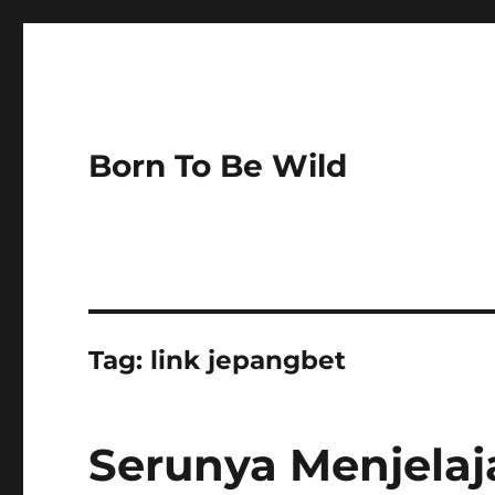
Born To Be Wild
Tag:
link jepangbet
Serunya Menjela