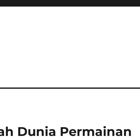
jah Dunia Permainan