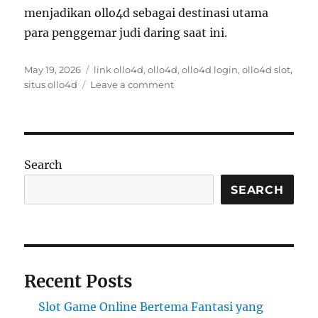
menjadikan ollo4d sebagai destinasi utama
para penggemar judi daring saat ini.
Posted
Tags
May 19, 2026
link ollo4d
,
ollo4d
,
ollo4d login
,
ollo4d slot
,
on
on
situs ollo4d
Leave a comment
Slot
Online
dengan
RTP
Tinggi
Search
yang
Memberikan
SEARCH
Sensasi
Bermain
Lebih
Seru
dan
Recent Posts
Menarik
Slot Game Online Bertema Fantasi yang