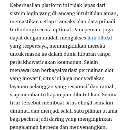
Keberhasilan platform ini tidak lepas dari
sistem login yang dirancang intuitif dan aman,
memastikan setiap transaksi dan data pribadi
terlindungi secara optimal. Para pemain juga
dapat dengan mudah mengakses
link ollo4d
yang terpercaya, memungkinkan mereka
untuk masuk ke dalam dunia hiburan tanpa
perlu khawatir akan keamanan. Selain
menawarkan berbagai variasi permainan slot
yang inovatif, situs ini juga menyediakan
layanan pelanggan yang responsif dan ramah,
siap membantu kapan pun dibutuhkan. Semua
fitur tersebut membuat situs ollo4d semakin
diminati dan menjadi salah satu pilihan utama
bagi pecinta judi daring yang menginginkan
pengalaman berbeda dan menyenangkan.