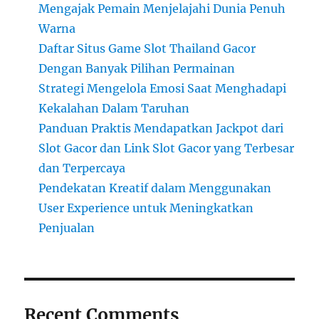
Mengajak Pemain Menjelajahi Dunia Penuh
Warna
Daftar Situs Game Slot Thailand Gacor
Dengan Banyak Pilihan Permainan
Strategi Mengelola Emosi Saat Menghadapi
Kekalahan Dalam Taruhan
Panduan Praktis Mendapatkan Jackpot dari
Slot Gacor dan Link Slot Gacor yang Terbesar
dan Terpercaya
Pendekatan Kreatif dalam Menggunakan
User Experience untuk Meningkatkan
Penjualan
Recent Comments