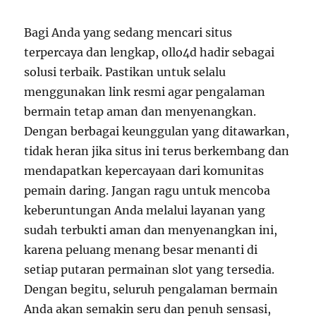
Bagi Anda yang sedang mencari situs
terpercaya dan lengkap, ollo4d hadir sebagai
solusi terbaik. Pastikan untuk selalu
menggunakan link resmi agar pengalaman
bermain tetap aman dan menyenangkan.
Dengan berbagai keunggulan yang ditawarkan,
tidak heran jika situs ini terus berkembang dan
mendapatkan kepercayaan dari komunitas
pemain daring. Jangan ragu untuk mencoba
keberuntungan Anda melalui layanan yang
sudah terbukti aman dan menyenangkan ini,
karena peluang menang besar menanti di
setiap putaran permainan slot yang tersedia.
Dengan begitu, seluruh pengalaman bermain
Anda akan semakin seru dan penuh sensasi,