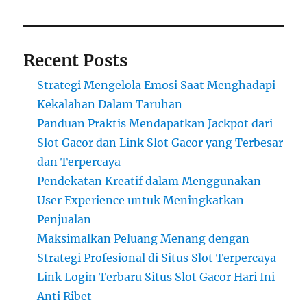
Menang
Lebih
Stabil
Recent Posts
Strategi Mengelola Emosi Saat Menghadapi
Kekalahan Dalam Taruhan
Panduan Praktis Mendapatkan Jackpot dari
Slot Gacor dan Link Slot Gacor yang Terbesar
dan Terpercaya
Pendekatan Kreatif dalam Menggunakan
User Experience untuk Meningkatkan
Penjualan
Maksimalkan Peluang Menang dengan
Strategi Profesional di Situs Slot Terpercaya
Link Login Terbaru Situs Slot Gacor Hari Ini
Anti Ribet