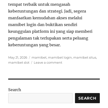
tempat terbaik untuk mengasah
keberuntungan dan strategi. Jadi, segera
manfaatkan kemudahan akses melalui
mamibet login dan buktikan sendiri
keunggulan platform ini yang siap memberi
pengalaman tak terlupakan serta peluang
keberuntungan yang besar.
Posted
Tags
May 21, 2026
mamibet
,
mamibet login
,
mamibet situs
,
on
on
mamibet slot
Leave a comment
Trik
Rahasia
Slot
Online
yang
Search
Dipakai
Pemain
SEARCH
Berpengalaman
untuk