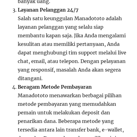
banyak uang.
Layanan Pelanggan 24/7
Salah satu keunggulan Manadototo adalah
layanan pelanggan yang selalu siap
membantu kapan saja. Jika Anda mengalami
kesulitan atau memiliki pertanyaan, Anda
dapat menghubungi tim support melalui live
chat, email, atau telepon. Dengan pelayanan
yang responsif, masalah Anda akan segera
ditangani.
Beragam Metode Pembayaran
Manadototo menawarkan berbagai pilihan
metode pembayaran yang memudahkan
pemain untuk melakukan deposit dan
penarikan dana. Beberapa metode yang
tersedia antara lain transfer bank, e-wallet,