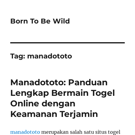
Born To Be Wild
Tag:
manadototo
Manadototo: Panduan
Lengkap Bermain Togel
Online dengan
Keamanan Terjamin
manadototo
merupakan salah satu situs togel