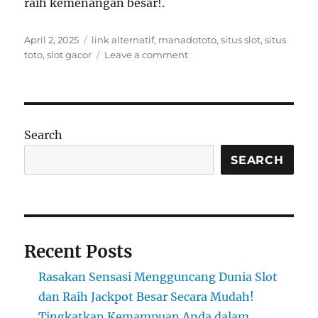
raih kemenangan besar!.
Posted
Tags
April 2, 2025
link alternatif
,
manadototo
,
situs slot
,
situs
on
on
toto
,
slot gacor
Leave a comment
Nikmati
Slot
Gacor
di
Manadototo,
Search
Situs
Terpercaya
SEARCH
dengan
Link
Alternatif
Paling
Aman
Recent Posts
Rasakan Sensasi Mengguncang Dunia Slot
dan Raih Jackpot Besar Secara Mudah!
Tingkatkan Kemampuan Anda dalam