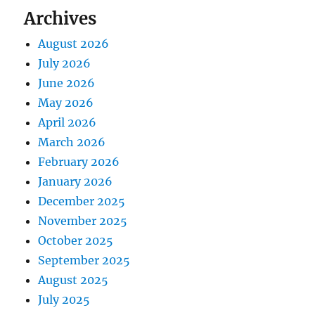
Archives
August 2026
July 2026
June 2026
May 2026
April 2026
March 2026
February 2026
January 2026
December 2025
November 2025
October 2025
September 2025
August 2025
July 2025