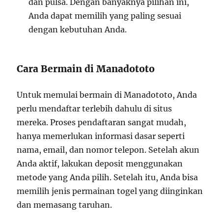
dan pulsa. Dengan banyaknya pilihan ini,
Anda dapat memilih yang paling sesuai
dengan kebutuhan Anda.
Cara Bermain di Manadototo
Untuk memulai bermain di Manadototo, Anda
perlu mendaftar terlebih dahulu di situs
mereka. Proses pendaftaran sangat mudah,
hanya memerlukan informasi dasar seperti
nama, email, dan nomor telepon. Setelah akun
Anda aktif, lakukan deposit menggunakan
metode yang Anda pilih. Setelah itu, Anda bisa
memilih jenis permainan togel yang diinginkan
dan memasang taruhan.