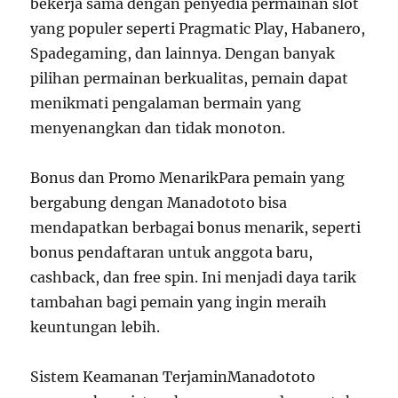
bekerja sama dengan penyedia permainan slot
yang populer seperti Pragmatic Play, Habanero,
Spadegaming, dan lainnya. Dengan banyak
pilihan permainan berkualitas, pemain dapat
menikmati pengalaman bermain yang
menyenangkan dan tidak monoton.
Bonus dan Promo MenarikPara pemain yang
bergabung dengan Manadototo bisa
mendapatkan berbagai bonus menarik, seperti
bonus pendaftaran untuk anggota baru,
cashback, dan free spin. Ini menjadi daya tarik
tambahan bagi pemain yang ingin meraih
keuntungan lebih.
Sistem Keamanan TerjaminManadototo