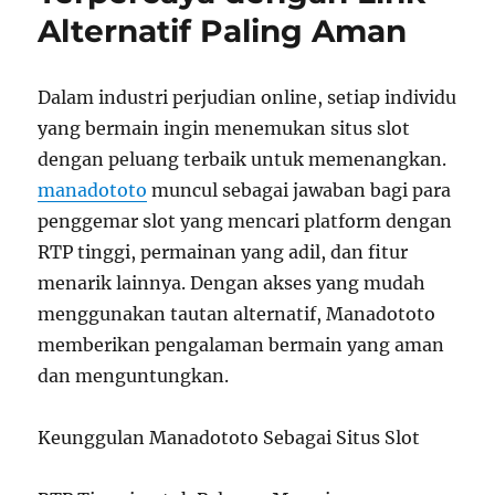
Keamanan
Alternatif Paling Aman
Terjamin
Dalam industri perjudian online, setiap individu
yang bermain ingin menemukan situs slot
dengan peluang terbaik untuk memenangkan.
manadototo
muncul sebagai jawaban bagi para
penggemar slot yang mencari platform dengan
RTP tinggi, permainan yang adil, dan fitur
menarik lainnya. Dengan akses yang mudah
menggunakan tautan alternatif, Manadototo
memberikan pengalaman bermain yang aman
dan menguntungkan.
Keunggulan Manadototo Sebagai Situs Slot