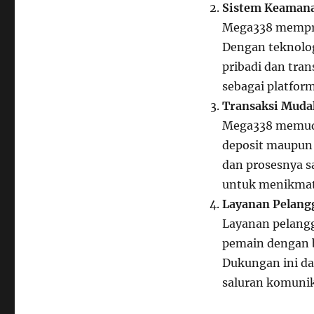
Sistem Keaman
Mega338 mempri
Dengan teknologi
pribadi dan tra
sebagai platform
Transaksi Muda
Mega338 memuda
deposit maupun 
dan prosesnya s
untuk menikmat
Layanan Pelang
Layanan pelang
pemain dengan b
Dukungan ini dap
saluran komunik