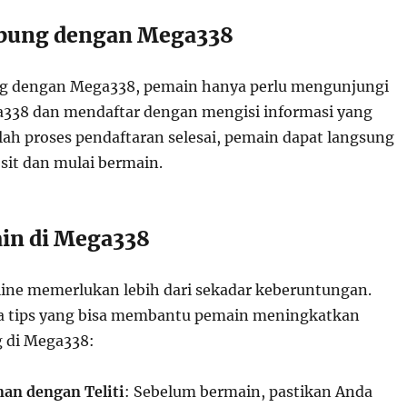
abung dengan Mega338
g dengan Mega338, pemain hanya perlu mengunjungi
a338 dan mendaftar dengan mengisi informasi yang
lah proses pendaftaran selesai, pemain dapat langsung
it dan mulai bermain.
in di Mega338
line memerlukan lebih dari sekadar keberuntungan.
pa tips yang bisa membantu pemain meningkatkan
 di Mega338:
nan dengan Teliti
: Sebelum bermain, pastikan Anda