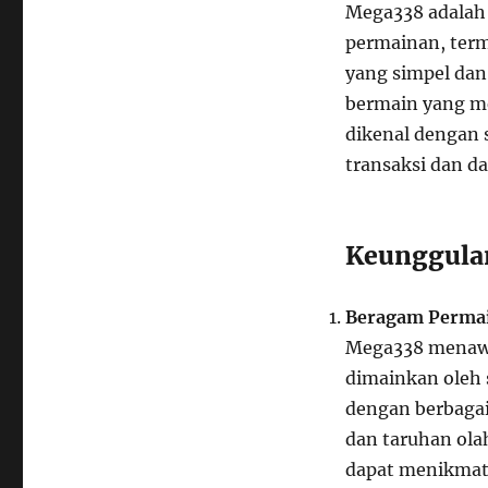
Mega338 adalah 
permainan, term
yang simpel dan
bermain yang m
dikenal dengan
transaksi dan d
Keunggula
Beragam Permai
Mega338 menawa
dimainkan oleh 
dengan berbagai
dan taruhan ola
dapat menikmati