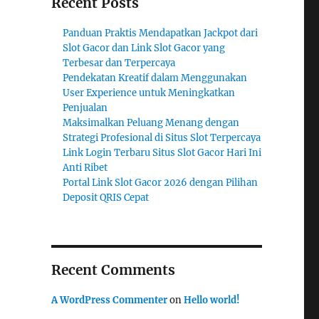
Recent Posts
Panduan Praktis Mendapatkan Jackpot dari
Slot Gacor dan Link Slot Gacor yang
Terbesar dan Terpercaya
Pendekatan Kreatif dalam Menggunakan
User Experience untuk Meningkatkan
Penjualan
Maksimalkan Peluang Menang dengan
Strategi Profesional di Situs Slot Terpercaya
Link Login Terbaru Situs Slot Gacor Hari Ini
Anti Ribet
Portal Link Slot Gacor 2026 dengan Pilihan
Deposit QRIS Cepat
Recent Comments
A WordPress Commenter
on
Hello world!