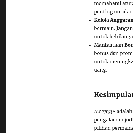
memahami aturan
penting untuk 
Kelola Anggaran
bermain. Jangan
untuk kehilanga
Manfaatkan Bon
bonus dan prom
untuk meningka
uang.
Kesimpula
Mega338 adalah 
pengalaman jud
pilihan permain