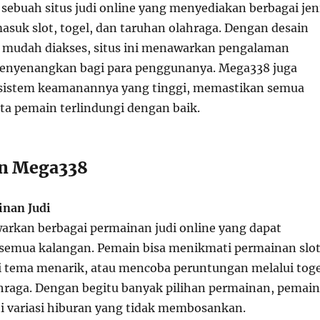
sebuah situs judi online yang menyediakan berbagai jen
asuk slot, togel, dan taruhan olahraga. Dengan desain
 mudah diakses, situs ini menawarkan pengalaman
enyenangkan bagi para penggunanya. Mega338 juga
 sistem keamanannya yang tinggi, memastikan semua
ata pemain terlindungi dengan baik.
n Mega338
nan Judi
rkan berbagai permainan judi online yang dapat
semua kalangan. Pemain bisa menikmati permainan slo
 tema menarik, atau mencoba peruntungan melalui toge
hraga. Dengan begitu banyak pilihan permainan, pemain
 variasi hiburan yang tidak membosankan.