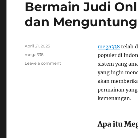
Bermain Judi On
dan Menguntung
Posted
April 21, 2025
mega338
telah d
on
Tags
mega338
populer di Indo
on
Leave a comment
sistem yang ama
Mega338:
yang ingin menc
Panduan
akan memberika
Terpercaya
untuk
permainan yang
Bermain
kemenangan.
Judi
Online
dengan
Aman
Apa itu Me
dan
Menguntungkan